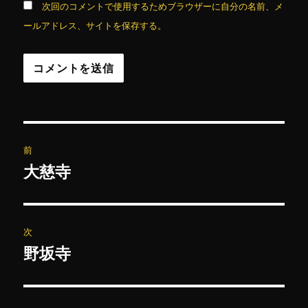
次回のコメントで使用するためブラウザーに自分の名前、メ
ールアドレス、サイトを保存する。
投
前
稿
大慈寺
前
の
ナ
投
ビ
稿:
次
ゲ
野坂寺
次
の
ー
投