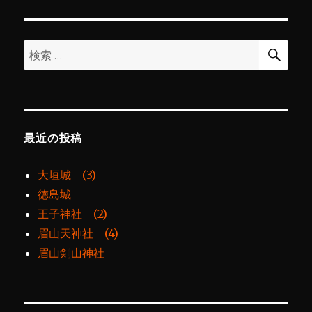
シ
稿:
ョ
検
検
索
ン
索:
最近の投稿
大垣城 (3)
徳島城
王子神社 (2)
眉山天神社 (4)
眉山剣山神社