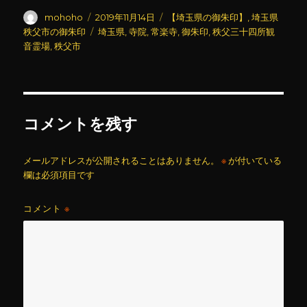
投
投
カ
mohoho
2019年11月14日
【埼玉県の御朱印】
,
埼玉県
稿
稿
テ
タ
秩父市の御朱印
埼玉県
,
寺院
,
常楽寺
,
御朱印
,
秩父三十四所観
者
日:
ゴ
グ
音霊場
,
秩父市
リ
ー
コメントを残す
メールアドレスが公開されることはありません。
※
が付いている
欄は必須項目です
コメント
※