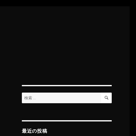
検
検
索
索:
最近の投稿