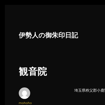
伊勢人の御朱印日記
観音院
埼玉県秩父郡小鹿野
投
mohoho