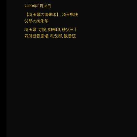
稿
投
2019年11月16日
者
稿
カ
【埼玉県の御朱印】
,
埼玉県秩
日:
テ
父郡の御朱印
ゴ
タ
埼玉県
,
寺院
,
御朱印
,
秩父三十
リ
グ
四所観音霊場
,
秩父郡
,
観音院
ー