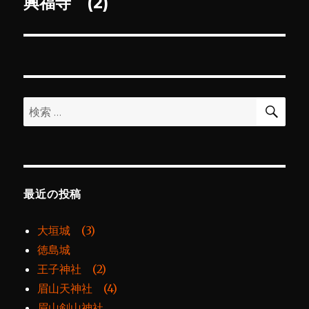
ゲ
興福寺 (2)
次
の
ー
投
シ
稿:
ョ
検
検
索
ン
索:
最近の投稿
大垣城 (3)
徳島城
王子神社 (2)
眉山天神社 (4)
眉山剣山神社