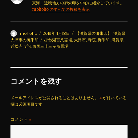
東海、近畿地方の御朱印を中心に紹介しています。
mohoho のすべての投稿を表示
投
投
カ
mohoho
2019年11月18日
【滋賀県の御朱印】
,
滋賀県
稿
稿
テ
タ
大津市の御朱印
びわ湖百八霊場
,
大津市
,
寺院
,
御朱印
,
滋賀県
,
者
日:
ゴ
グ
近松寺
,
近江西国三十三ヶ所霊場
リ
ー
コメントを残す
メールアドレスが公開されることはありません。
※
が付いている
欄は必須項目です
コメント
※