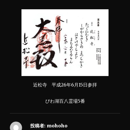
近松寺 平成26年6月15日参拝
びわ湖百八霊場5番
投稿者:
mohoho