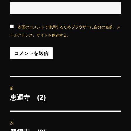
次回のコメントで使用するためブラウザーに自分の名前、メ
ールアドレス、サイトを保存する。
投
前
稿
恵運寺 (2)
前
の
ナ
投
ビ
稿:
次