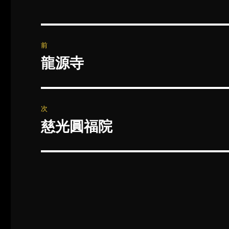
投
前
稿
龍源寺
前
の
ナ
投
ビ
稿:
次
ゲ
慈光圓福院
次
の
ー
投
シ
稿:
ョ
ン