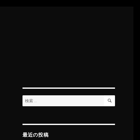
検
検
索
索:
最近の投稿