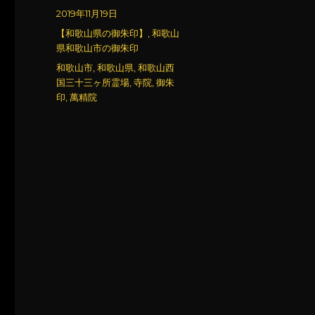
稿
投
2019年11月19日
者
稿
カ
【和歌山県の御朱印】
,
和歌山
日:
テ
県和歌山市の御朱印
ゴ
タ
和歌山市
,
和歌山県
,
和歌山西
リ
グ
国三十三ヶ所霊場
,
寺院
,
御朱
ー
印
,
萬精院