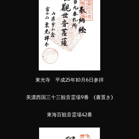
東光寺 平成25年10月6日参拝
美濃西国三十三観音霊場9番 (書置き)
東海百観音霊場42番