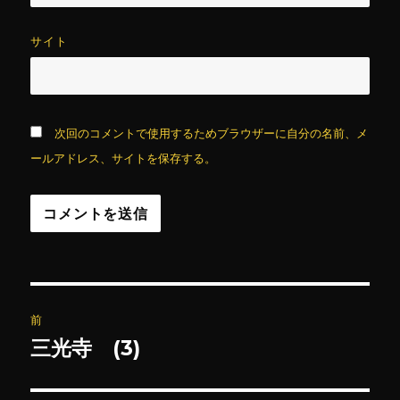
サイト
次回のコメントで使用するためブラウザーに自分の名前、メ
ールアドレス、サイトを保存する。
投
前
稿
三光寺 (3)
前
の
ナ
投