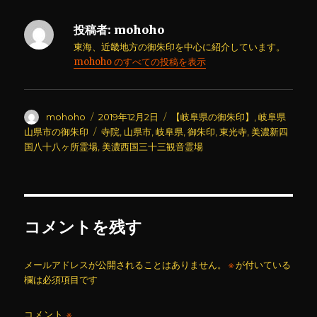
投稿者:
mohoho
東海、近畿地方の御朱印を中心に紹介しています。
mohoho のすべての投稿を表示
投
投
カ
mohoho
2019年12月2日
【岐阜県の御朱印】
,
岐阜県
稿
稿
テ
タ
山県市の御朱印
寺院
,
山県市
,
岐阜県
,
御朱印
,
東光寺
,
美濃新四
者
日:
ゴ
グ
国八十八ヶ所霊場
,
美濃西国三十三観音霊場
リ
ー
コメントを残す
メールアドレスが公開されることはありません。
※
が付いている
欄は必須項目です
コメント
※