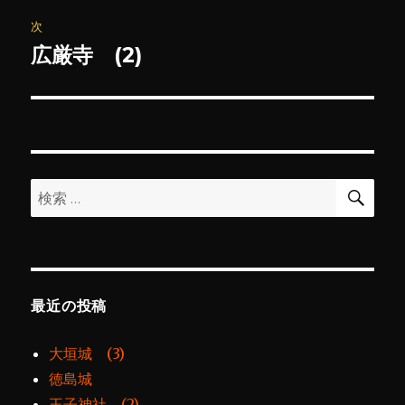
ビ
稿:
次
ゲ
広厳寺 (2)
次
の
ー
投
シ
稿:
ョ
検
検
索
ン
索:
最近の投稿
大垣城 (3)
徳島城
王子神社 (2)