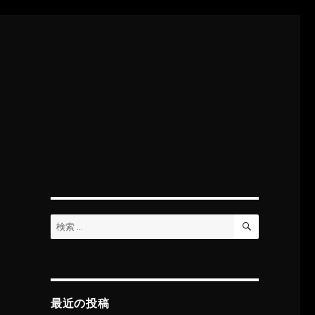
検
検
索
索:
最近の投稿