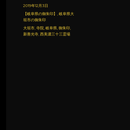
稿
投
2019年12月3日
者
稿
カ
【岐阜県の御朱印】
,
岐阜県大
日:
テ
垣市の御朱印
ゴ
タ
大垣市
,
寺院
,
岐阜県
,
御朱印
,
リ
グ
新善光寺
,
西美濃三十三霊場
ー