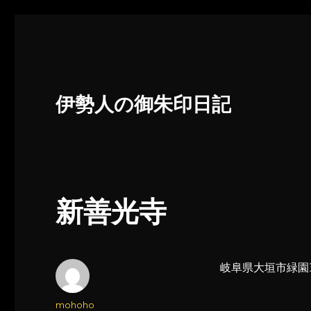
伊勢人の御朱印日記
新善光寺
岐阜県大垣市緑園3
投
mohoho