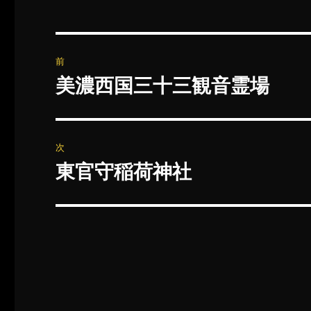
投
前
稿
美濃西国三十三観音霊場
前
の
ナ
投
ビ
稿:
次
ゲ
東官守稲荷神社
次
の
ー
投
シ
稿:
ョ
ン