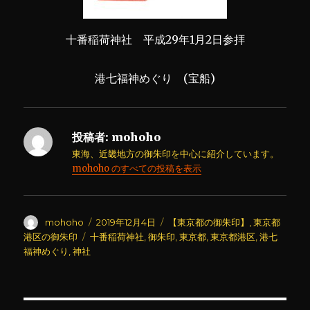
十番稲荷神社 平成29年1月2日参拝
港七福神めぐり (宝船)
投稿者:
mohoho
東海、近畿地方の御朱印を中心に紹介しています。
mohoho のすべての投稿を表示
投
投
カ
mohoho
2019年12月4日
【東京都の御朱印】
,
東京都
稿
稿
テ
タ
港区の御朱印
十番稲荷神社
,
御朱印
,
東京都
,
東京都港区
,
港七
者
日:
ゴ
グ
福神めぐり
,
神社
リ
ー