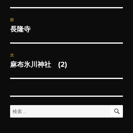
投
前
稿
長隆寺
前
の
ナ
投
ビ
稿:
次
ゲ
麻布氷川神社 (2)
次
の
ー
投
シ
稿:
ョ
検
検
索
ン
索: