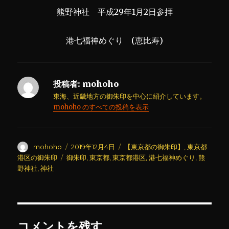
熊野神社 平成29年1月2日参拝
港七福神めぐり (恵比寿)
投稿者:
mohoho
東海、近畿地方の御朱印を中心に紹介しています。
mohoho のすべての投稿を表示
投
投
カ
mohoho
2019年12月4日
【東京都の御朱印】
,
東京都
稿
稿
テ
タ
港区の御朱印
御朱印
,
東京都
,
東京都港区
,
港七福神めぐり
,
熊
者
日:
ゴ
グ
野神社
,
神社
リ
ー
コメントを残す