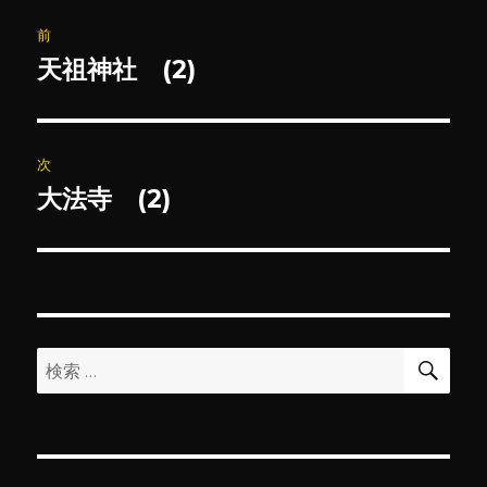
投
前
稿
天祖神社 (2)
前
の
ナ
投
ビ
稿:
次
ゲ
大法寺 (2)
次
の
ー
投
シ
稿:
ョ
検
検
索
ン
索: