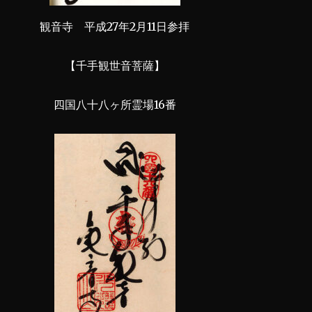
観音寺 平成27年2月11日参拝
【千手観世音菩薩】
四国八十八ヶ所霊場16番