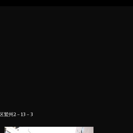
鷲州2－13－3