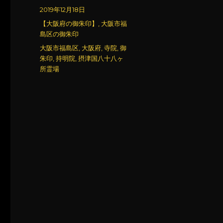
稿
投
2019年12月18日
者
稿
カ
【大阪府の御朱印】
,
大阪市福
日:
テ
島区の御朱印
ゴ
タ
大阪市福島区
,
大阪府
,
寺院
,
御
リ
グ
朱印
,
持明院
,
摂津国八十八ヶ
ー
所霊場