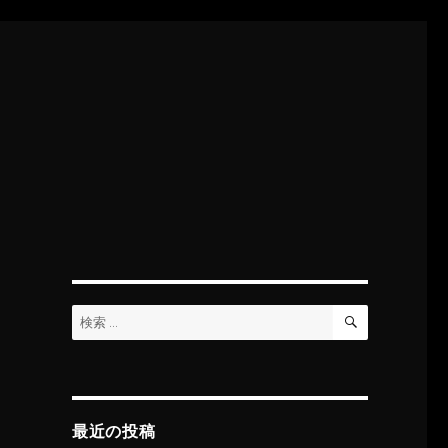
検
検
索
索:
最近の投稿