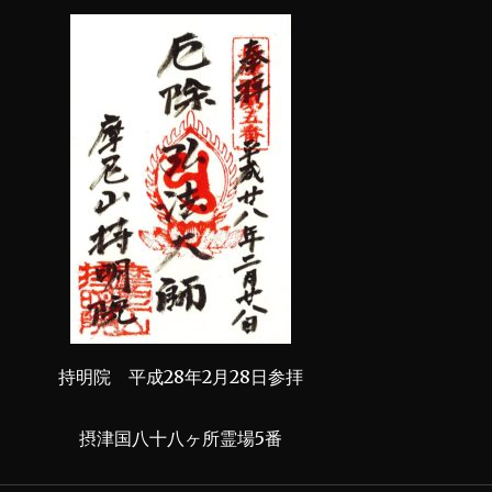
持明院 平成28年2月28日参拝
摂津国八十八ヶ所霊場5番