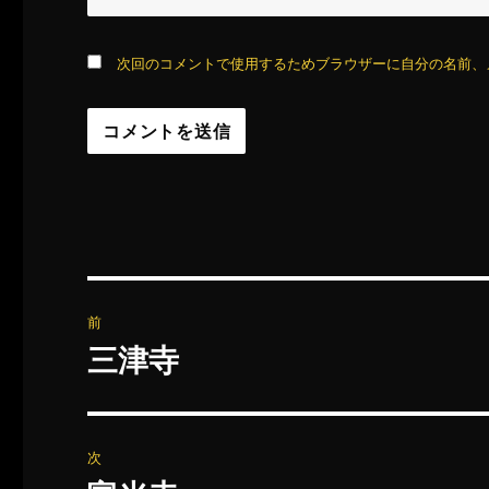
次回のコメントで使用するためブラウザーに自分の名前、
投
前
稿
三津寺
前
の
ナ
投
ビ
稿:
次
ゲ