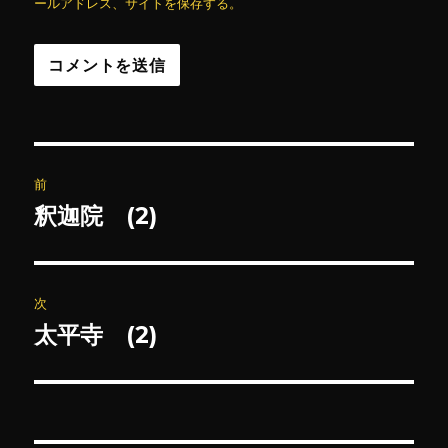
ールアドレス、サイトを保存する。
投
前
稿
釈迦院 (2)
前
の
ナ
投
ビ
稿:
次
ゲ
太平寺 (2)
次
の
ー
投
シ
稿: