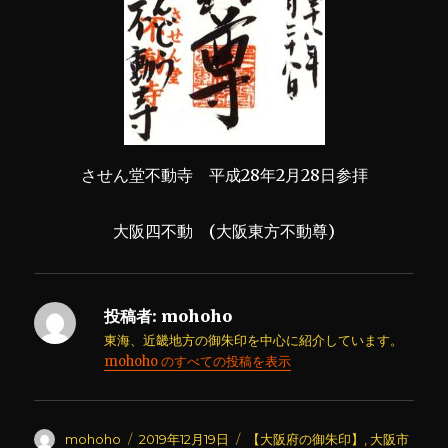
させん堂不動寺 平成28年2月28日参拝
大阪四不動 (大阪東方不動尊)
投稿者:
mohoho
東海、近畿地方の御朱印を中心に紹介しています。
mohoho のすべての投稿を表示
投
投
カ
mohoho
2019年12月19日
【大阪府の御朱印】
,
大阪市