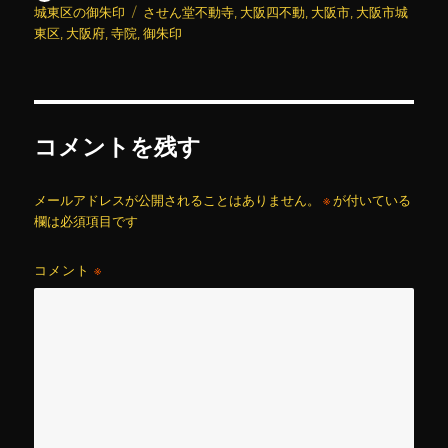
稿
稿
テ
タ
城東区の御朱印
させん堂不動寺
,
大阪四不動
,
大阪市
,
大阪市城
者
日:
ゴ
グ
東区
,
大阪府
,
寺院
,
御朱印
リ
ー
コメントを残す
メールアドレスが公開されることはありません。
※
が付いている
欄は必須項目です
コメント
※