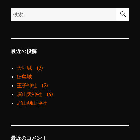
ョ
検
検
索
ン
索:
最近の投稿
大垣城 (3)
徳島城
王子神社 (2)
眉山天神社 (4)
眉山剣山神社
最近のコメント