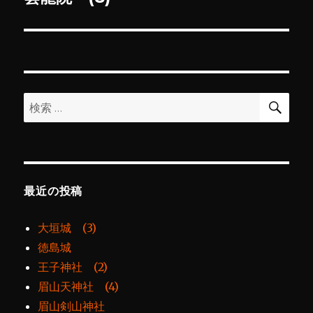
の
ー
投
シ
稿:
ョ
検
検
索
ン
索:
最近の投稿
大垣城 (3)
徳島城
王子神社 (2)
眉山天神社 (4)
眉山剣山神社