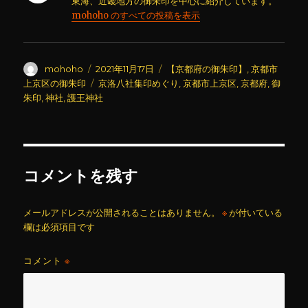
東海、近畿地方の御朱印を中心に紹介しています。
mohoho のすべての投稿を表示
投
投
カ
mohoho
2021年11月17日
【京都府の御朱印】
,
京都市
稿
稿
テ
タ
上京区の御朱印
京洛八社集印めぐり
,
京都市上京区
,
京都府
,
御
者
日:
ゴ
グ
朱印
,
神社
,
護王神社
リ
ー
コメントを残す
メールアドレスが公開されることはありません。
※
が付いている
欄は必須項目です
コメント
※