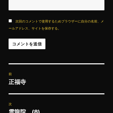
次回のコメントで使用するためブラウザーに自分の名前、メ
ールアドレス、サイトを保存する。
投
前
稿
正福寺
前
の
ナ
投
ビ
稿:
次
ゲ
雲龍院 (8)
次