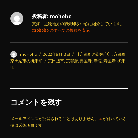
投稿者:
mohoho
東海、近畿地方の御朱印を中心に紹介しています。
mohoho のすべての投稿を表示
投
投
カ
mohoho
2022年9月13日
【京都府の御朱印】
,
京都府
稿
稿
テ
タ
京田辺市の御朱印
京田辺市
,
京都府
,
壽宝寺
,
寺院
,
寿宝寺
,
御朱
者
日:
ゴ
グ
印
リ
ー
コメントを残す
メールアドレスが公開されることはありません。
※
が付いている
欄は必須項目です