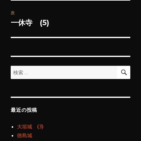
投
ビ
稿:
次
ゲ
一休寺 (5)
次
の
ー
投
シ
稿:
ョ
検
検
索
ン
索:
最近の投稿
大垣城 (3)
徳島城