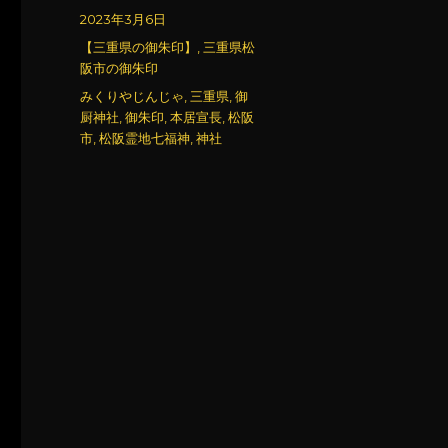
稿
投
2023年3月6日
者
稿
カ
【三重県の御朱印】
,
三重県松
日:
テ
阪市の御朱印
ゴ
タ
みくりやじんじゃ
,
三重県
,
御
リ
グ
厨神社
,
御朱印
,
本居宣長
,
松阪
ー
市
,
松阪霊地七福神
,
神社