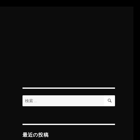
検
検
索
索:
最近の投稿