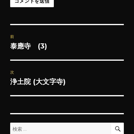
投
前
稿
泰應寺 (3)
前
の
ナ
投
ビ
稿:
次
ゲ
浄土院 (大文字寺)
次
の
ー
投
シ
稿:
ョ
検
検
索
ン