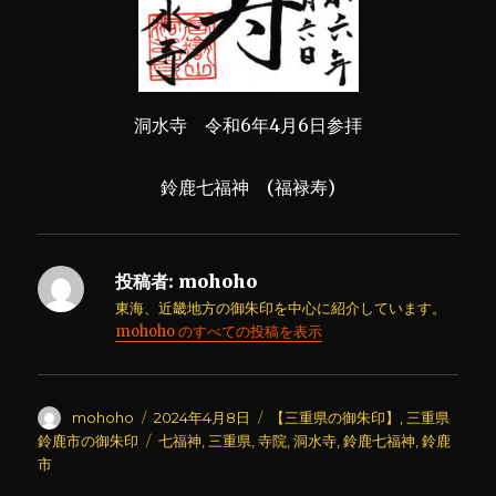
洞水寺 令和6年4月6日参拝
鈴鹿七福神 (福禄寿)
投稿者:
mohoho
東海、近畿地方の御朱印を中心に紹介しています。
mohoho のすべての投稿を表示
投
投
カ
mohoho
2024年4月8日
【三重県の御朱印】
,
三重県
稿
稿
テ
タ
鈴鹿市の御朱印
七福神
,
三重県
,
寺院
,
洞水寺
,
鈴鹿七福神
,
鈴鹿
者
日:
ゴ
グ
市
リ