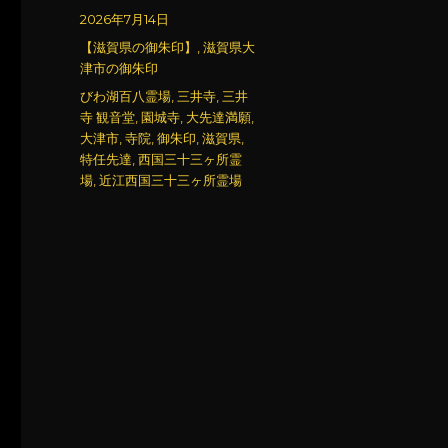
稿
投
2026年7月14日
者
稿
カ
【滋賀県の御朱印】
,
滋賀県大
日:
テ
津市の御朱印
ゴ
タ
びわ湖百八霊場
,
三井寺
,
三井
リ
グ
寺 観音堂
,
園城寺
,
大先達満願
,
ー
大津市
,
寺院
,
御朱印
,
滋賀県
,
特任先達
,
西国三十三ヶ所霊
場
,
近江西国三十三ヶ所霊場