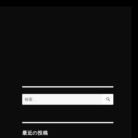
検
検
索
索:
最近の投稿