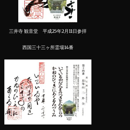
三井寺 観音堂 平成25年2月11日参拝
西国三十三ヶ所霊場14番