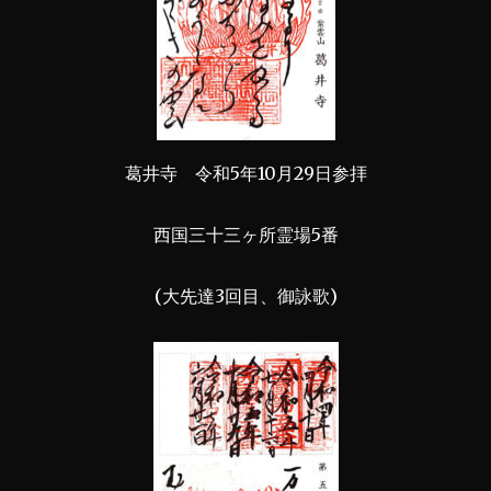
葛井寺 令和5年10月29日参拝
西国三十三ヶ所霊場5番
(大先達3回目、御詠歌)