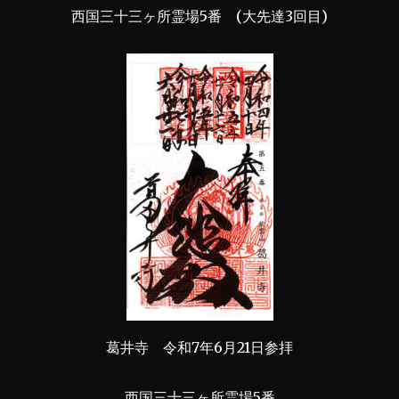
西国三十三ヶ所霊場5番 (大先達3回目)
葛井寺 令和7年6月21日参拝
西国三十三ヶ所霊場5番