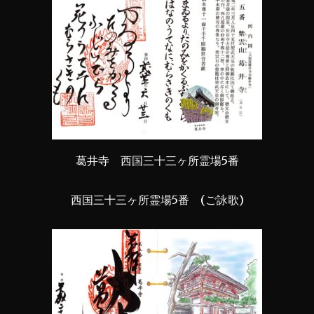
葛井寺 西国三十三ヶ所霊場5番
西国三十三ヶ所霊場5番 (ご詠歌)