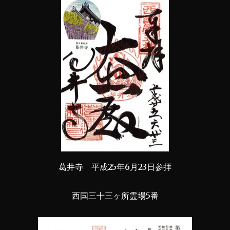
葛井寺 平成25年6月23日参拝
西国三十三ヶ所霊場5番