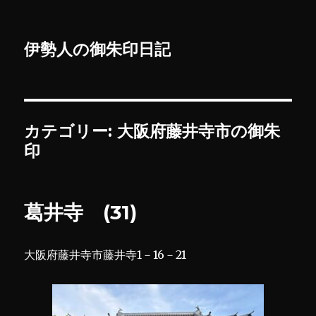
伊勢人の御朱印日記
カテゴリー:
大阪府藤井寺市の御朱
印
葛井寺 (31)
大阪府藤井寺市藤井寺1－16－21