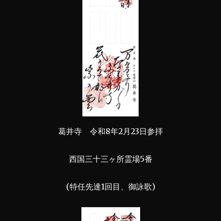
葛井寺 令和8年2月23日参拝
西国三十三ヶ所霊場5番
(特任先達1回目、御詠歌)