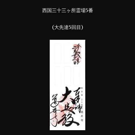
西国三十三ヶ所霊場5番
(大先達5回目)