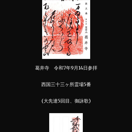
葛井寺 令和7年9月14日参拝
西国三十三ヶ所霊場5番
(大先達5回目、御詠歌)