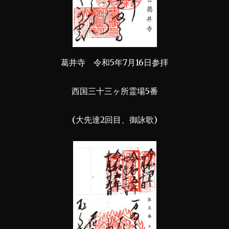
葛井寺 令和5年7月16日参拝
西国三十三ヶ所霊場5番
(大先達2回目、御詠歌)