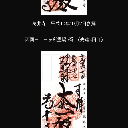
葛井寺 平成30年10月7日参拝
西国三十三ヶ所霊場5番 (先達2回目)