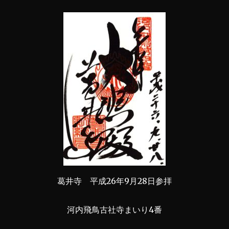
葛井寺 平成26年9月28日参拝
河内飛鳥古社寺まいり4番