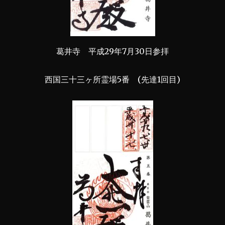
葛井寺 平成29年7月30日参拝
西国三十三ヶ所霊場5番 (先達1回目)