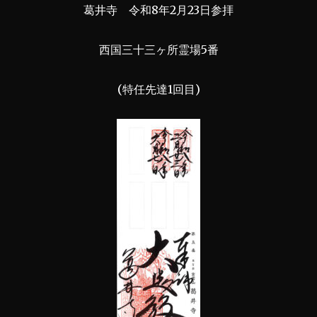
葛井寺 令和8年2月23日参拝
西国三十三ヶ所霊場5番
(特任先達1回目)