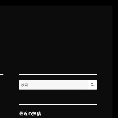
検
検
索
索:
最近の投稿