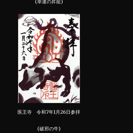
(幸運の昇龍)
医王寺 令和7年1月26日参拝
(破邪の牛)