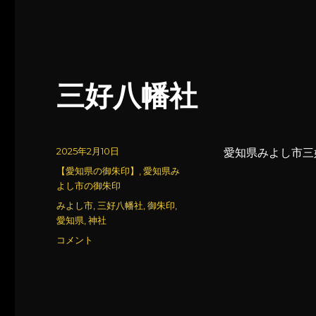
三好八幡社
投
2025年2月10日
愛知県みよし市三
稿
カ
【愛知県の御朱印】
,
愛知県み
日:
テ
よし市の御朱印
ゴ
タ
みよし市
,
三好八幡社
,
御朱印
,
リ
グ
愛知県
,
神社
ー
三
コメント
好
八
幡
社
に