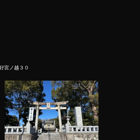
好宮ノ越３０