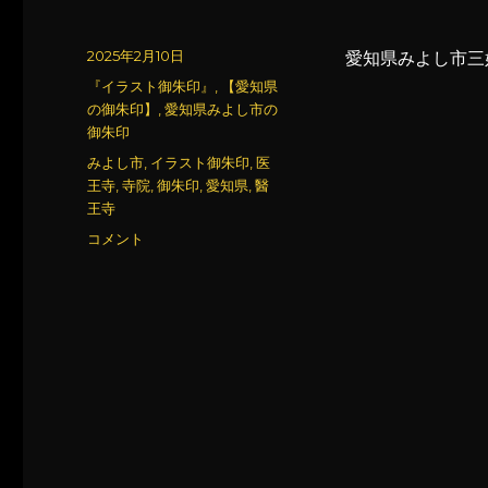
投
2025年2月10日
愛知県みよし市三
稿
カ
『イラスト御朱印』
,
【愛知県
日:
テ
の御朱印】
,
愛知県みよし市の
ゴ
御朱印
リ
タ
みよし市
,
イラスト御朱印
,
医
ー
グ
王寺
,
寺院
,
御朱印
,
愛知県
,
醫
王寺
医
コメント
王
寺
(4)
に