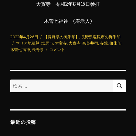
大寳寺 令和2年8月15日参拝
木曽七福神 (寿老人)
投
カ
2022年4月26日
【長野県の御朱印】
,
長野県塩尻市の御朱印
稿
タ
テ
マリア地蔵尊
,
塩尻市
,
大宝寺
,
大寳寺
,
奈良井宿
,
寺院
,
御朱印
,
日:
グ
ゴ
大
木曽七福神
,
長野県
コメント
リ
宝
ー
寺
(2)
に
検
検
索
索:
最近の投稿