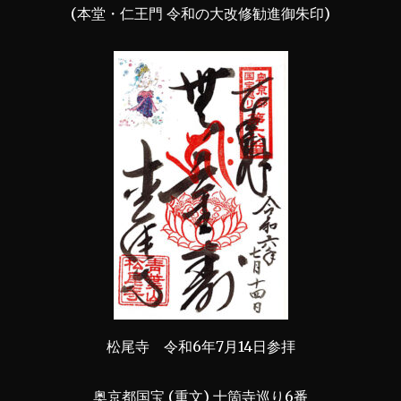
(本堂・仁王門 令和の大改修勧進御朱印)
松尾寺 令和6年7月14日参拝
奥京都国宝 (重文) 十箇寺巡り6番