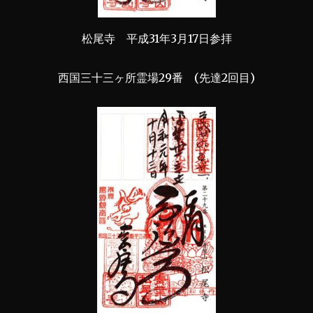
松尾寺 平成31年3月17日参拝
西国三十三ヶ所霊場29番 (先達2回目)