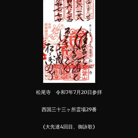
松尾寺 令和7年7月20日参拝
西国三十三ヶ所霊場29番
(大先達4回目、御詠歌)