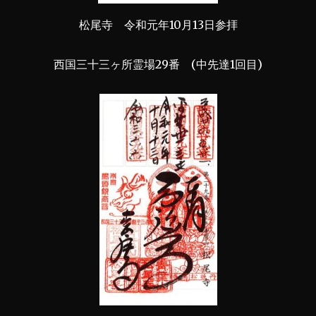
松尾寺 令和元年10月13日参拝
西国三十三ヶ所霊場29番 (中先達1回目)