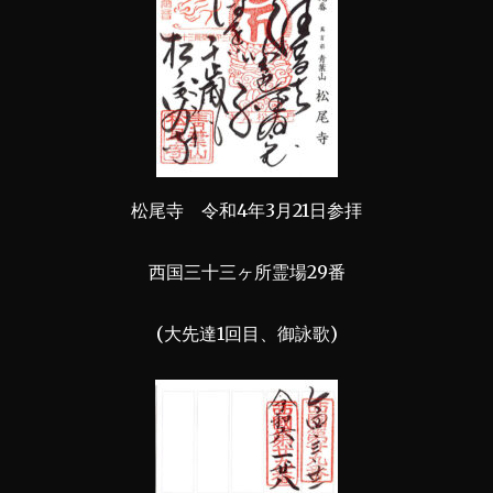
松尾寺 令和4年3月21日参拝
西国三十三ヶ所霊場29番
(大先達1回目、御詠歌)