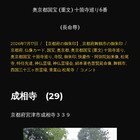
奥京都国宝 (重文) 十箇寺巡り6番
(長命尊)
投
カ
タ
2026年7月17日
【京都府の御朱印】
,
京都府舞鶴市の御朱印
稿
テ
グ
京都府
,
仏像カード
,
国宝
,
奥京都
,
奥京都国宝 (重文) 十箇寺巡り
,
日:
ゴ
奥京都国宝 十箇寺巡り
,
寺院
,
御朱印
,
快慶作・阿弥陀如来像
,
松尾
リ
寺
,
特任先達
,
神仏霊場
,
神仏霊場会
,
絹本著色普賢延命像
,
舞鶴市
,
ー
松
西国三十三ヶ所霊場
,
青葉山 松尾寺
コメント
尾
寺
(27)
成相寺 (29)
に
京都府宮津市成相寺３３９