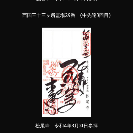
西国三十三ヶ所霊場29番 (中先達3回目)
松尾寺 令和4年3月21日参拝