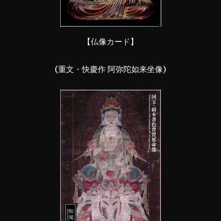
【仏像カード】
(重文・快慶作 阿弥陀如来坐像)