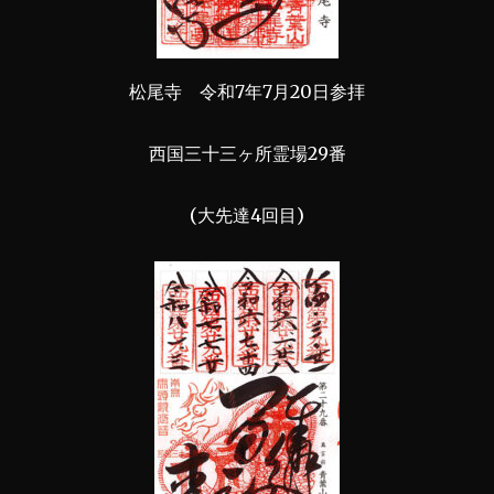
松尾寺 令和7年7月20日参拝
西国三十三ヶ所霊場29番
(大先達4回目)