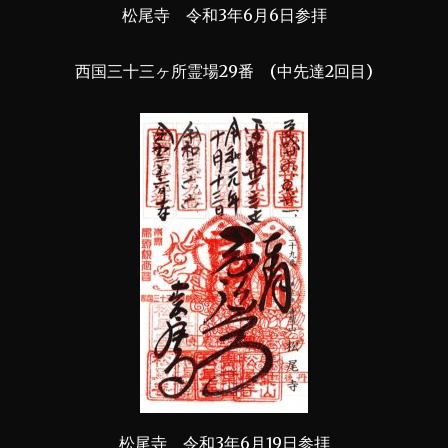
松尾寺 令和3年6月6日参拝
西国三十三ヶ所霊場29番 (中先達2回目)
松尾寺 令和3年6月19日参拝