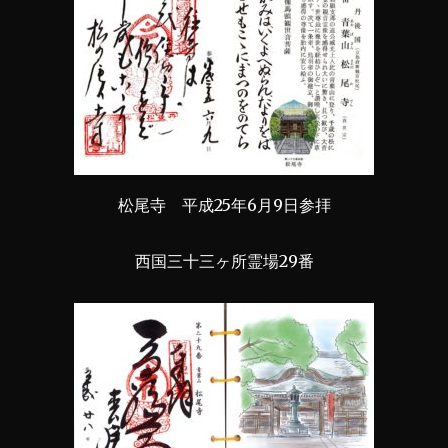
松尾寺 平成25年6月9日参拝
西国三十三ヶ所霊場29番