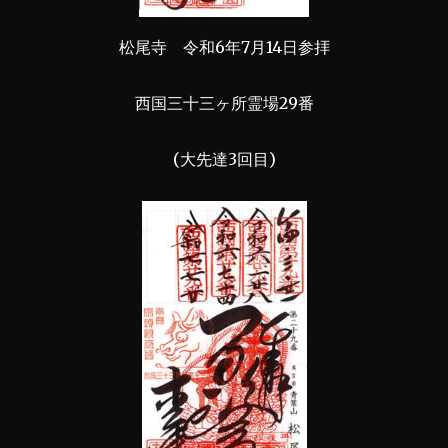
松尾寺 令和6年7月14日参拝
西国三十三ヶ所霊場29番
(大先達3回目)