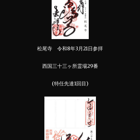
松尾寺 令和8年3月21日参拝
西国三十三ヶ所霊場29番
(特任先達1回目)