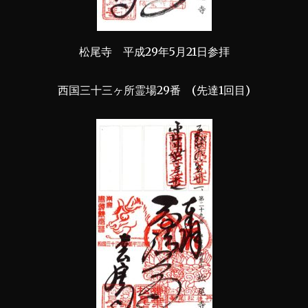
松尾寺 平成29年5月21日参拝
西国三十三ヶ所霊場29番 (先達1回目)