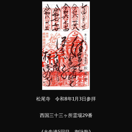
松尾寺 令和8年1月3日参拝
西国三十三ヶ所霊場29番
(大先達5回目、御詠歌)