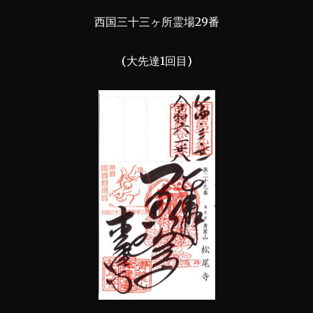
西国三十三ヶ所霊場29番
(大先達1回目)