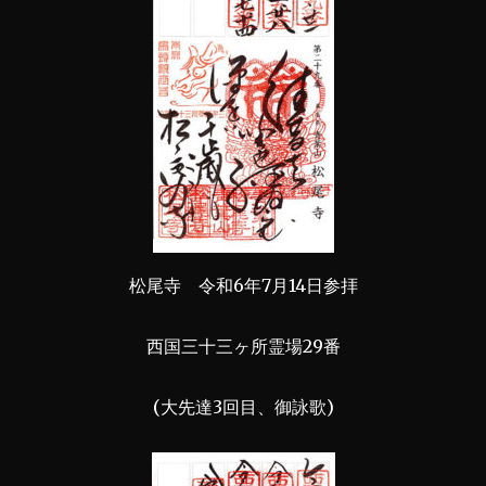
松尾寺 令和6年7月14日参拝
西国三十三ヶ所霊場29番
(大先達3回目、御詠歌)