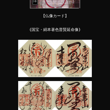
【仏像カード】
(国宝・絹本著色普賢延命像)