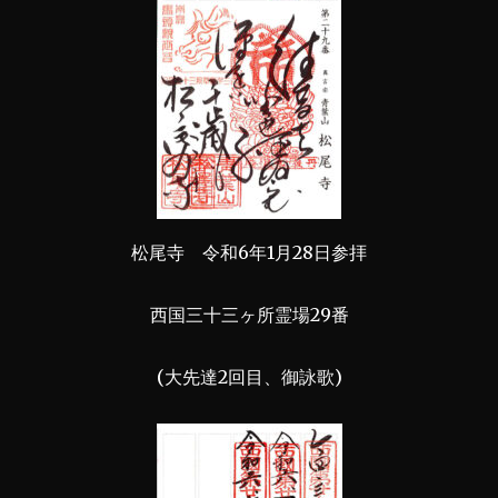
松尾寺 令和6年1月28日参拝
西国三十三ヶ所霊場29番
(大先達2回目、御詠歌)