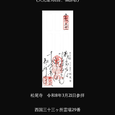
松尾寺 令和8年3月21日参拝
西国三十三ヶ所霊場29番