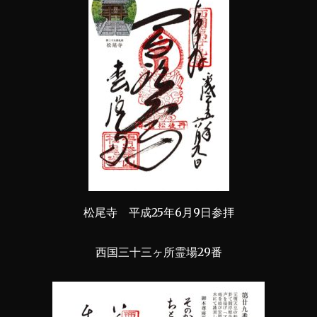
松尾寺 平成25年6月9日参拝
西国三十三ヶ所霊場29番