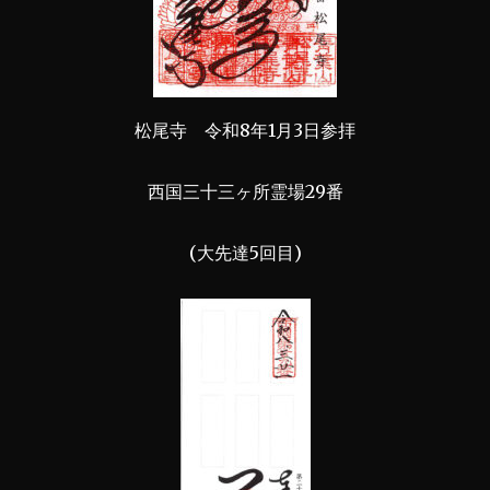
松尾寺 令和8年1月3日参拝
西国三十三ヶ所霊場29番
(大先達5回目)