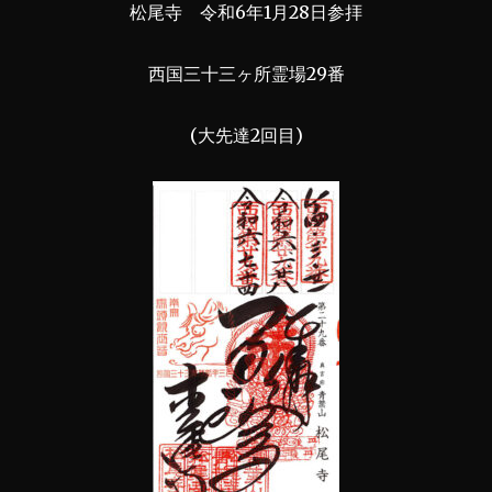
松尾寺 令和6年1月28日参拝
西国三十三ヶ所霊場29番
(大先達2回目)