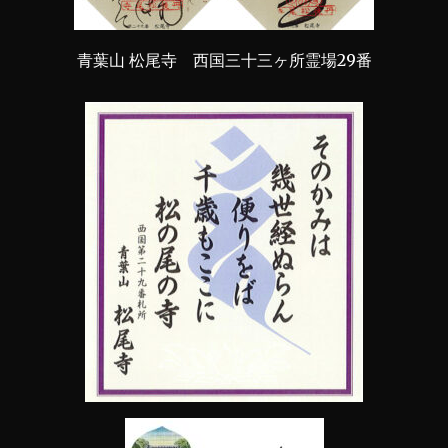
青葉山 松尾寺 西国三十三ヶ所霊場29番