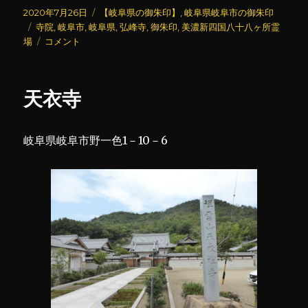
投
カ
2020年7月26日
【岐阜県の御朱印】
,
岐阜県岐阜市の御朱印
稿
タ
テ
寺院
,
岐阜市
,
岐阜県
,
弘峰寺
,
御朱印
,
美濃新四国八十八ヶ所霊
日:
グ
弘
ゴ
場
コメント
峰
リ
寺
ー
に
天衣寺
岐阜県岐阜市野一色1－10－6