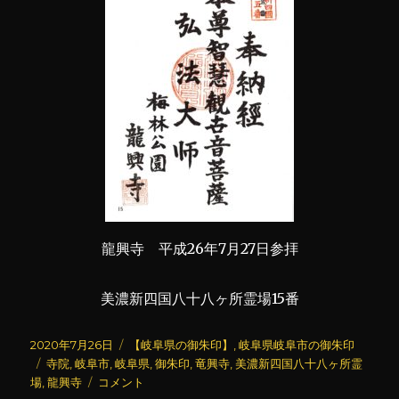
龍興寺 平成26年7月27日参拝
美濃新四国八十八ヶ所霊場15番
投
カ
2020年7月26日
【岐阜県の御朱印】
,
岐阜県岐阜市の御朱印
稿
タ
テ
寺院
,
岐阜市
,
岐阜県
,
御朱印
,
竜興寺
,
美濃新四国八十八ヶ所霊
日:
グ
龍
ゴ
場
,
龍興寺
コメント