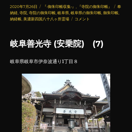
投
カ
タ
2020年7月26日
『‐御朱印帳収集‐』
,
『寺院の御朱印帳』
奉
稿
テ
グ
納経
,
寺院
,
寺院の御朱印帳
,
岐阜県
,
岐阜県の御朱印帳
,
御朱印帳
,
日:
ゴ
美
納経帳
,
美濃新四国八十八ヶ所霊場
コメント
リ
濃
ー
新
四
岐阜善光寺 (安乗院) (7)
国
八
十
岐阜県岐阜市伊奈波通り1丁目８
八
ヶ
所
霊
場
(奉
納
経)
に