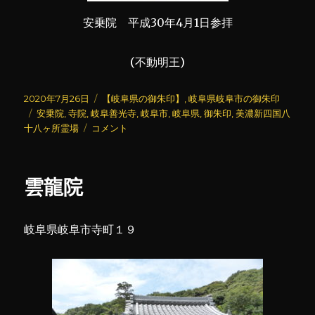
安乗院 平成30年4月1日参拝
(不動明王)
投
カ
2020年7月26日
【岐阜県の御朱印】
,
岐阜県岐阜市の御朱印
稿
タ
テ
安乗院
,
寺院
,
岐阜善光寺
,
岐阜市
,
岐阜県
,
御朱印
,
美濃新四国八
日:
グ
岐
ゴ
十八ヶ所霊場
コメント
阜
リ
善
ー
光
雲龍院
寺
(安
乗
岐阜県岐阜市寺町１９
院)
(7)
に