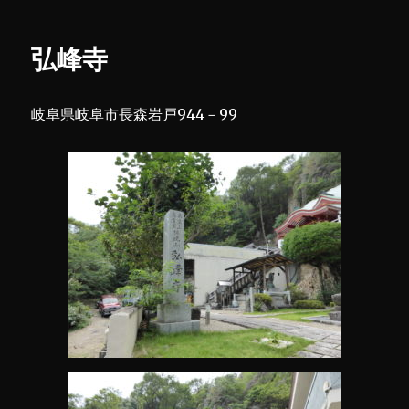
興
リ
寺
ー
(2)
弘峰寺
に
岐阜県岐阜市長森岩戸944－99