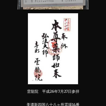
雲龍院 平成26年7月27日参拝
美濃新四国八十八ヶ所霊場14番