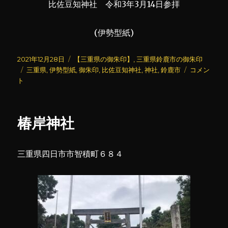
比佐豆知神社 令和3年3月14日参拝
(伊勢型紙)
投
カ
2021年12月28日
【三重県の御朱印】
,
三重県鈴鹿市の御朱印
稿
タ
テ
比
三重県
,
伊勢型紙
,
御朱印
,
比佐豆知神社
,
神社
,
鈴鹿市
コメン
日:
グ
ゴ
佐
ト
リ
豆
ー
知
神
椿岸神社
社
(2)
に
三重県四日市市智積町６８４