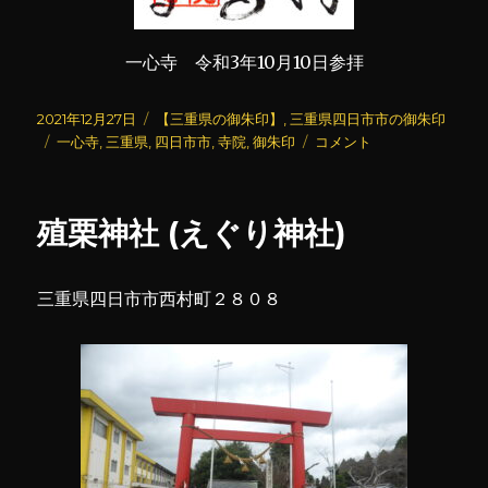
一心寺 令和3年10月10日参拝
投
カ
2021年12月27日
【三重県の御朱印】
,
三重県四日市市の御朱印
稿
タ
テ
一
一心寺
,
三重県
,
四日市市
,
寺院
,
御朱印
コメント
日:
グ
ゴ
心
リ
寺
ー
に
殖栗神社 (えぐり神社)
三重県四日市市西村町２８０８