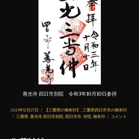
善光寺 四日市別院 令和3年10月10日参拝
投
カ
2021年12月27日
【三重県の御朱印】
,
三重県四日市市の御朱印
稿
タ
テ
善
三重県
,
善光寺 四日市別院
,
四日市市
,
寺院
,
御朱印
コメント
日:
グ
ゴ
光
リ
寺
ー
四