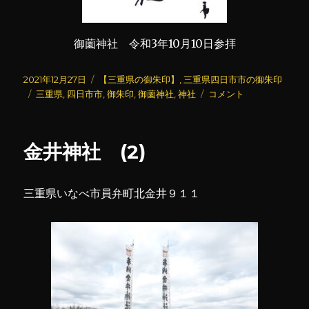
御薗神社 令和3年10月10日参拝
投
カ
2021年12月27日
【三重県の御朱印】
,
三重県四日市市の御朱印
稿
タ
テ
御
三重県
,
四日市市
,
御朱印
,
御薗神社
,
神社
コメント
日:
グ
ゴ
薗
リ
神
ー
社
金井神社 (2)
に
三重県いなべ市員弁町北金井９１１