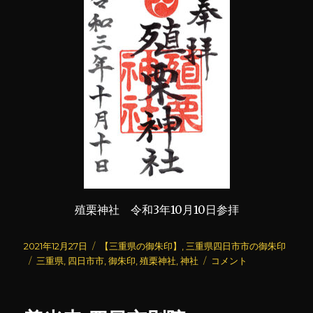
殖栗神社 令和3年10月10日参拝
投
カ
2021年12月27日
【三重県の御朱印】
,
三重県四日市市の御朱印
稿
タ
テ
殖
三重県
,
四日市市
,
御朱印
,
殖栗神社
,
神社
コメント
日:
グ
ゴ
栗
リ
神
ー
社