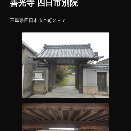
善光寺 四日市別院
(え
ぐ
り
三重県四日市市本町２－７
神
社)
に