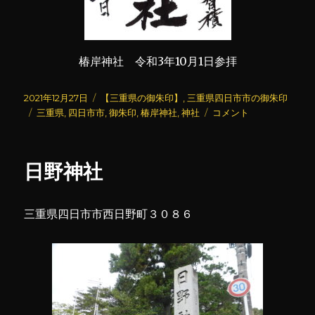
椿岸神社 令和3年10月1日参拝
投
カ
2021年12月27日
【三重県の御朱印】
,
三重県四日市市の御朱印
稿
タ
テ
椿
三重県
,
四日市市
,
御朱印
,
椿岸神社
,
神社
コメント
日:
グ
ゴ
岸
リ
神
ー
社
日野神社
に
三重県四日市市西日野町３０８６