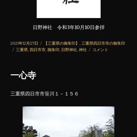
日野神社 令和3年10月10日参拝
投
カ
2021年12月27日
【三重県の御朱印】
,
三重県四日市市の御朱印
稿
タ
テ
日
三重県
,
四日市市
,
御朱印
,
日野神社
,
神社
コメント
日:
グ
ゴ
野
リ
神
ー
社
一心寺
に
三重県四日市市笹川１－１５６