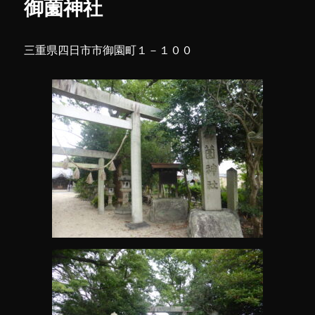
御薗神社
日
市
別
三重県四日市市御園町１－１００
院
に