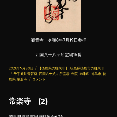
観音寺 令和8年7月19日参拝
四国八十八ヶ所霊場16番
投
カ
2026年7月30日
【徳島県の御朱印】
,
徳島県徳島市の御朱印
稿
タ
テ
千手観世音菩薩
,
四国八十八ヶ所霊場
,
寺院
,
御朱印
,
徳島市
,
徳
日:
グ
観
ゴ
島県
,
観音寺
コメント
音
リ
寺
ー
(2)
常楽寺 (2)
に
徳島県徳島市国府町延命606