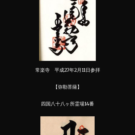
常楽寺 平成27年2月11日参拝
【弥勒菩薩】
四国八十八ヶ所霊場14番