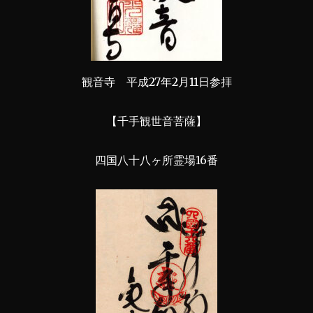
観音寺 平成27年2月11日参拝
【千手観世音菩薩】
四国八十八ヶ所霊場16番