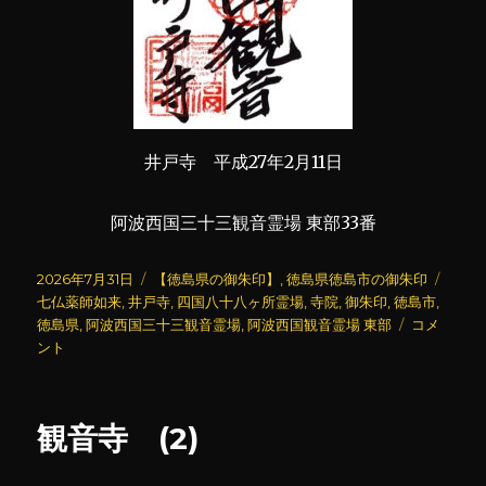
井戸寺 平成27年2月11日
阿波西国三十三観音霊場 東部33番
投
カ
タ
2026年7月31日
【徳島県の御朱印】
,
徳島県徳島市の御朱印
稿
テ
グ
七仏薬師如来
,
井戸寺
,
四国八十八ヶ所霊場
,
寺院
,
御朱印
,
徳島市
,
日:
ゴ
井
徳島県
,
阿波西国三十三観音霊場
,
阿波西国観音霊場 東部
コメ
リ
戸
ント
ー
寺
(3)
に
観音寺 (2)