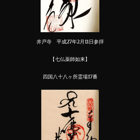
井戸寺 平成27年2月11日参拝
【七仏薬師如来】
四国八十八ヶ所霊場17番