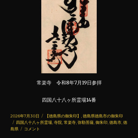
常楽寺 令和8年7月19日参拝
四国八十八ヶ所霊場14番
投
カ
2026年7月30日
【徳島県の御朱印】
,
徳島県徳島市の御朱印
稿
タ
テ
四国八十八ヶ所霊場
,
寺院
,
常楽寺
,
弥勒菩薩
,
御朱印
,
徳島市
,
徳
日:
グ
常
ゴ
島県
コメント
楽
リ