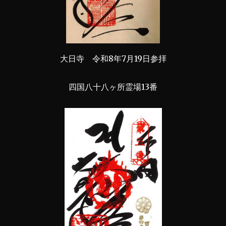
大日寺 令和8年7月19日参拝
四国八十八ヶ所霊場13番