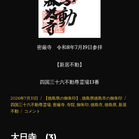
密厳寺 令和8年7月19日参拝
【新居不動】
四国三十六不動尊霊場13番
投
カ
タ
2026年7月31日
【徳島県の御朱印】
,
徳島県徳島市の御朱印
稿
テ
グ
四国三十六不動尊霊場
,
密厳寺
,
寺院
,
御朱印
,
徳島市
,
徳島県
,
新居
日:
密
ゴ
不動
コメント
厳
リ
寺
ー
に
大日寺 (3)