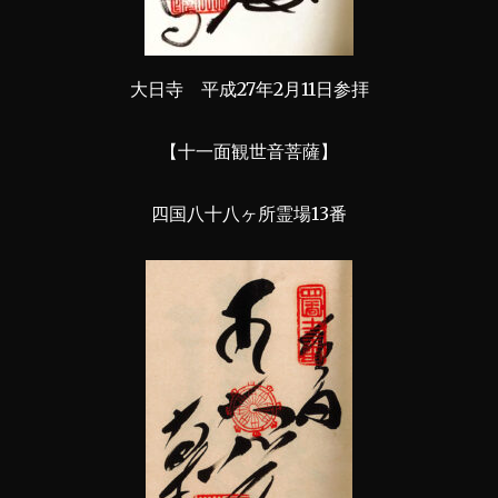
大日寺 平成27年2月11日参拝
【十一面観世音菩薩】
四国八十八ヶ所霊場13番