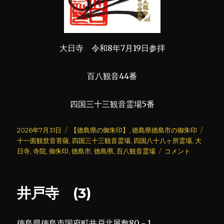
大日寺 令和8年7月19日参拝
百八観音44番
四国三十三観音霊場5番
投
カ
タ
2026年7月31日
【徳島県の御朱印】
,
徳島県徳島市の御朱印
稿
テ
グ
十一面観世音菩薩
,
四国三十三観音霊場
,
四国八十八ヶ所霊場
,
大
日:
ゴ
大
日寺
,
寺院
,
御朱印
,
徳島市
,
徳島県
,
百八観音霊場
コメント
リ
日
ー
寺
(3)
井戸寺 (3)
に
徳島県徳島市国府町井戸北屋敷80－1