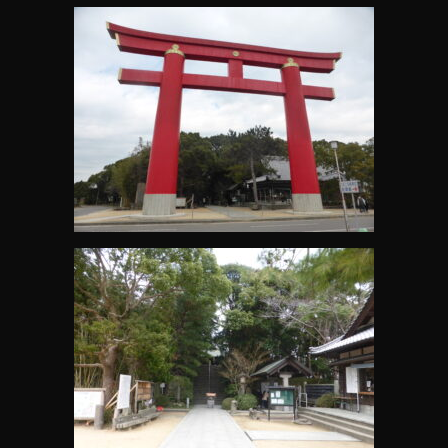
社)
(御
朱
印
帳)
に