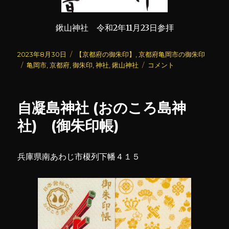
鍬山神社 令和2年11月23日参拝
投
カ
2023年8月30日
【京都府の御朱印】
,
京都府亀岡市の御朱印
稿
タ
テ
鍬
亀岡市
,
京都府
,
御朱印
,
神社
,
鍬山神社
コメント
日:
グ
ゴ
山
リ
神
ー
社
自凝島神社 (おのころ島神
に
社) (御朱印帳)
兵庫県南あわじ市榎列下幡４１５