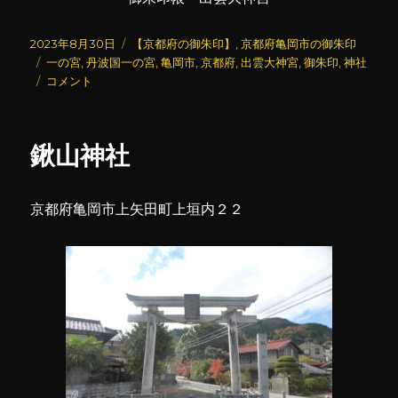
投
カ
2023年8月30日
【京都府の御朱印】
,
京都府亀岡市の御朱印
稿
タ
テ
一の宮
,
丹波国一の宮
,
亀岡市
,
京都府
,
出雲大神宮
,
御朱印
,
神社
日:
グ
出
ゴ
コメント
雲
リ
大
ー
神
鍬山神社
宮
(3)
に
京都府亀岡市上矢田町上垣内２２