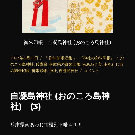
御朱印帳 自凝島神社 (おのころ島神社)
投
カ
タ
2023年8月25日
『‐御朱印帳収集‐』
,
『神社の御朱印帳』
お
稿
テ
グ
のころ島神社
,
兵庫県
,
兵庫県の御朱印帳
,
南あわじ市
,
南あわじ市
日:
ゴ
自
の御朱印帳
,
御朱印帳
,
神社
,
自凝島神社
コメント
リ
凝
ー
島
神
自凝島神社 (おのころ島神
社
(お
社) (3)
の
こ
ろ
兵庫県南あわじ市榎列下幡４１５
島
神