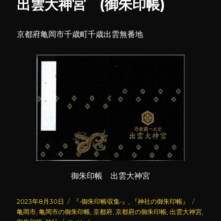
出雲大神宮 (御朱印帳)
(3)
に
京都府亀岡市千歳町千歳出雲無番地
御朱印帳 出雲大神宮
投
カ
タ
2023年8月30日
『‐御朱印帳収集‐』
,
『神社の御朱印帳』
稿
テ
グ
亀岡市
,
亀岡市の御朱印帳
,
京都府
,
京都府の御朱印帳
,
出雲大神宮
,