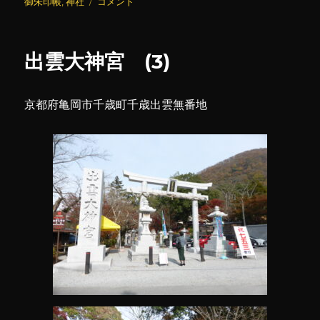
日:
出
ゴ
御朱印帳
,
神社
コメント
雲
リ
大
ー
神
出雲大神宮 (3)
宮
(御
朱
京都府亀岡市千歳町千歳出雲無番地
印
帳)
に