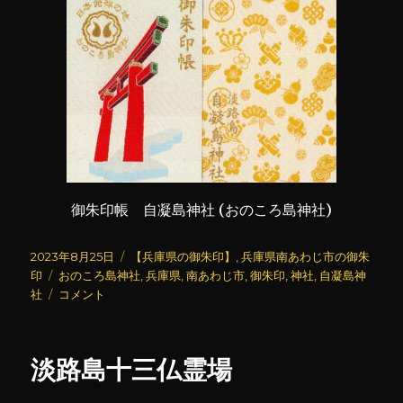
御朱印帳 自凝島神社 (おのころ島神社)
投
カ
2023年8月25日
【兵庫県の御朱印】
,
兵庫県南あわじ市の御朱
稿
タ
テ
印
おのころ島神社
,
兵庫県
,
南あわじ市
,
御朱印
,
神社
,
自凝島神
日:
グ
自
ゴ
社
コメント
凝
リ
島
ー
神
淡路島十三仏霊場
社
(お