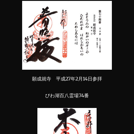
願成就寺 平成27年2月14日参拝
びわ湖百八霊場74番