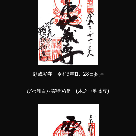
願成就寺 令和3年11月28日参拝
びわ湖百八霊場74番 (木之中地蔵尊)