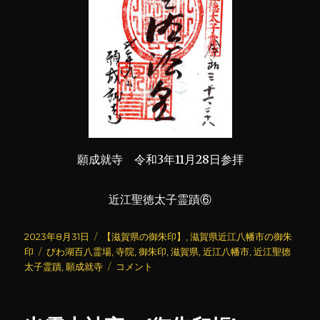
願成就寺 令和3年11月28日参拝
近江聖徳太子霊蹟⑥
投
カ
2023年8月31日
【滋賀県の御朱印】
,
滋賀県近江八幡市の御朱
稿
タ
テ
印
びわ湖百八霊場
,
寺院
,
御朱印
,
滋賀県
,
近江八幡市
,
近江聖徳
日:
グ
ゴ
願
太子霊蹟
,
願成就寺
コメント
リ
成
ー
就
寺