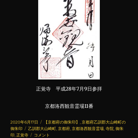
正覚寺 平成28年7月9日参拝
京都洛西観音霊場11番
投
カ
2020年6月17日
【京都府の御朱印】
,
京都府乙訓郡大山崎町の
稿
タ
テ
御朱印
乙訓郡大山崎町
,
京都府
,
京都洛西観音霊場
,
寺院
,
御朱
日:
グ
正
ゴ
印
,
正覚寺
コメント