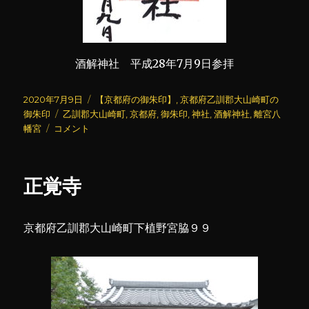
酒解神社 平成28年7月9日参拝
投
カ
2020年7月9日
【京都府の御朱印】
,
京都府乙訓郡大山崎町の
稿
タ
テ
御朱印
乙訓郡大山崎町
,
京都府
,
御朱印
,
神社
,
酒解神社
,
離宮八
日:
離
グ
ゴ
幡宮
コメント
宮
リ
八
ー
幡
正覚寺
宮
(2)
に
京都府乙訓郡大山崎町下植野宮脇９９