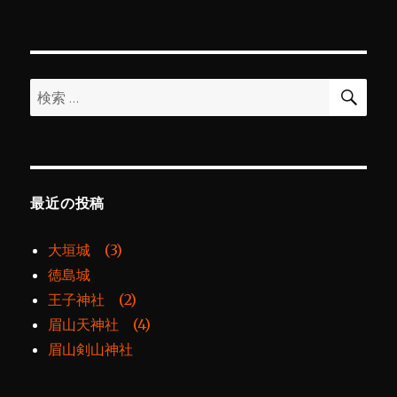
覚
リ
寺
ー
に
検
検
索
索:
最近の投稿
大垣城 (3)
徳島城
王子神社 (2)
眉山天神社 (4)
眉山剣山神社