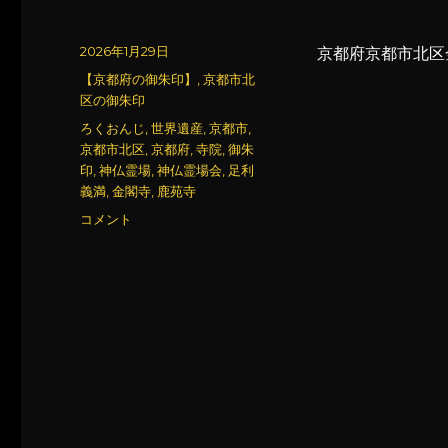
投
2026年1月29日
京都府京都市北区
稿
カ
【京都府の御朱印】
,
京都市北
日:
テ
区の御朱印
ゴ
タ
ろくおんじ
,
世界遺産
,
京都市
,
リ
グ
京都市北区
,
京都府
,
寺院
,
御朱
ー
印
,
神仏霊場
,
神仏霊場会
,
足利
義満
,
金閣寺
,
鹿苑寺
金
コメント
閣
寺
(鹿
苑
寺)
(4)
に