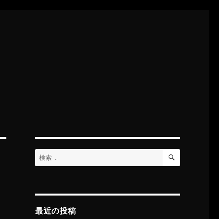
検
検
索
索:
最近の投稿