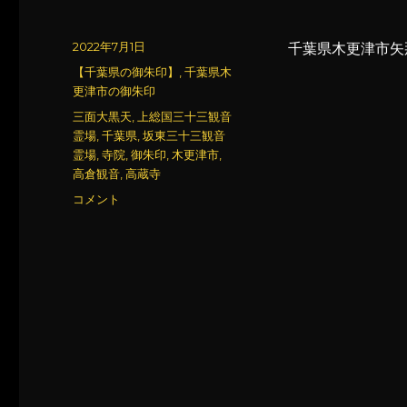
投
2022年7月1日
千葉県木更津市矢
稿
カ
【千葉県の御朱印】
,
千葉県木
日:
テ
更津市の御朱印
ゴ
タ
三面大黒天
,
上総国三十三観音
リ
グ
霊場
,
千葉県
,
坂東三十三観音
ー
霊場
,
寺院
,
御朱印
,
木更津市
,
高倉観音
,
高蔵寺
高
コメント
蔵
寺
(4)
に