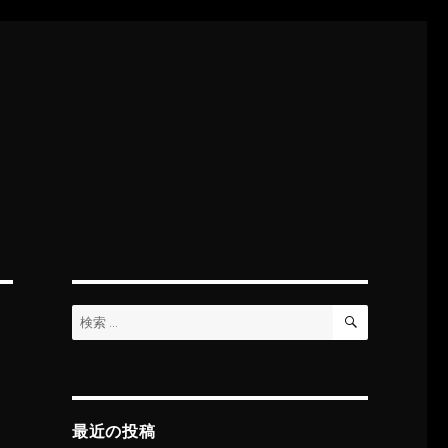
検
検
索
索:
最近の投稿