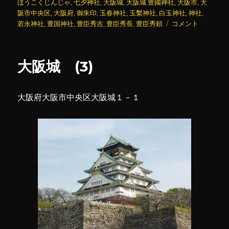
稿
テ
グ
ほうこくじんじゃ
,
七夕神社
,
大阪城
,
大阪城 豊國神社
,
大阪市
,
大
日:
ゴ
阪市中央区
,
大阪府
,
御朱印
,
玉春神社
,
玉繫神社
,
白玉神社
,
神社
,
リ
大
若永神社
,
豊国神社
,
豊臣秀吉
,
豊臣秀長
,
豊臣秀頼
コメント
ー
阪
城
豊
大阪城 (3)
國
神
社
大阪府大阪市中央区大阪城１－１
(ほ
う
こ
く
じ
ん
じ
ゃ)
(7)
に