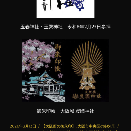
玉春神社・玉繫神社 令和8年2月23日参拝
御朱印帳 大阪城 豊國神社
投
カ
タ
2026年3月13日
【大阪府の御朱印】
,
大阪市中央区の御朱印