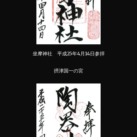
坐摩神社 平成25年4月14日参拝
摂津国一の宮