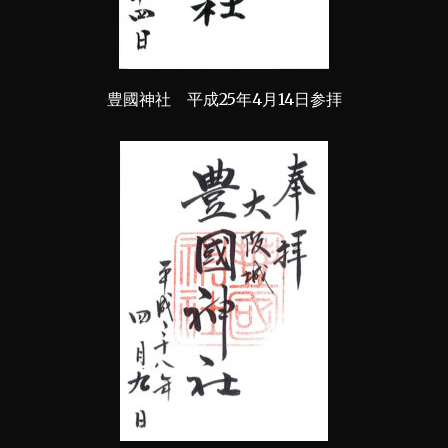
豊國神社 平成25年4月14日参拝