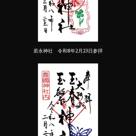
若永神社 令和8年2月23日参拝