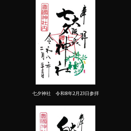
七夕神社 令和8年2月23日参拝