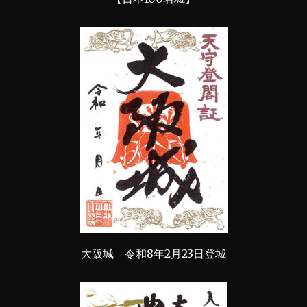
大阪城 令和8年2月23日登城