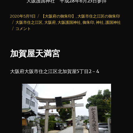
大阪護国神社 平成28年6月25日参拝
投
カ
2020年5月11日
【大阪府の御朱印】
,
大阪市住之江区の御朱印
稿
タ
テ
大阪市住之江区
,
大阪府
,
大阪護国神社
,
御朱印
,
神社
,
護国神社
日:
グ
大
ゴ
コメント
阪
リ
護
ー
国
加賀屋天満宮
神
社
に
大阪府大阪市住之江区北加賀屋5丁目2－4