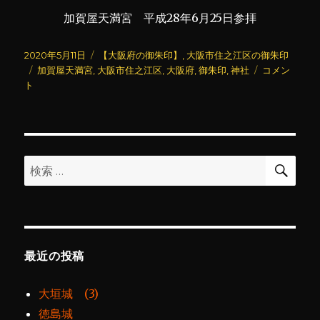
加賀屋天満宮 平成28年6月25日参拝
投
カ
2020年5月11日
【大阪府の御朱印】
,
大阪市住之江区の御朱印
稿
タ
テ
加
加賀屋天満宮
,
大阪市住之江区
,
大阪府
,
御朱印
,
神社
コメン
日:
グ
ゴ
賀
ト
リ
屋
ー
天
満
宮
に
検
検
索
索:
最近の投稿
大垣城 (3)
徳島城