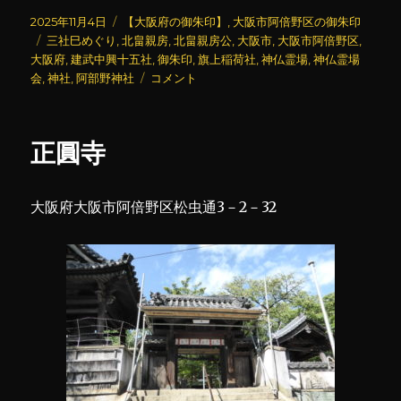
投
カ
2025年11月4日
【大阪府の御朱印】
,
大阪市阿倍野区の御朱印
稿
タ
テ
三社巳めぐり
,
北畠親房
,
北畠親房公
,
大阪市
,
大阪市阿倍野区
,
日:
グ
ゴ
大阪府
,
建武中興十五社
,
御朱印
,
旗上稲荷社
,
神仏霊場
,
神仏霊場
リ
阿
会
,
神社
,
阿部野神社
コメント
ー
部
野
神
正圓寺
社
(4)
に
大阪府大阪市阿倍野区松虫通3－2－32