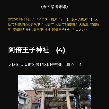
(金の箔御朱印)
投
カ
2025年11月28日
『イラスト御朱印』
,
【大阪府の御朱印】
,
大
稿
テ
タ
阪市阿倍野区の御朱印
大阪市
,
大阪市阿倍野区
,
大阪府
,
安倍晴
日:
ゴ
グ
安
明
,
安倍晴明神社
,
御朱印
,
神社
,
阿倍王子神社
コメント
リ
倍
ー
晴
明
阿倍王子神社 (4)
神
社
(3)
大阪府大阪市阿倍野区阿倍野町元町９－４
に