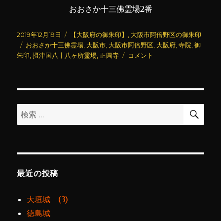
おおさか十三佛霊場2番
投
カ
2019年12月19日
【大阪府の御朱印】
,
大阪市阿倍野区の御朱印
稿
タ
テ
おおさか十三佛霊場
,
大阪市
,
大阪市阿倍野区
,
大阪府
,
寺院
,
御
日:
グ
ゴ
正
朱印
,
摂津国八十八ヶ所霊場
,
正圓寺
コメント
リ
圓
ー
寺
に
検
検
索
索:
最近の投稿
大垣城 (3)
徳島城