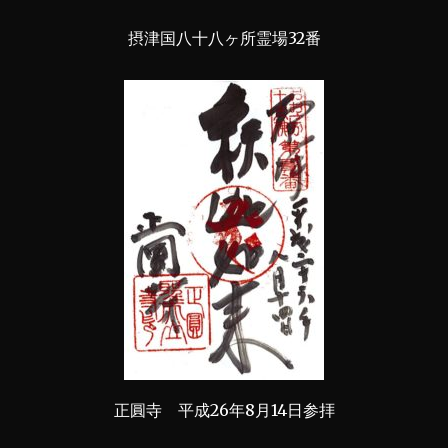
摂津国八十八ヶ所霊場32番
正圓寺 平成26年8月14日参拝