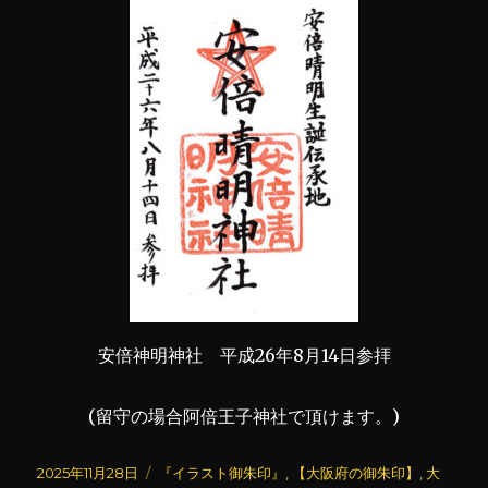
安倍神明神社 平成26年8月14日参拝
(留守の場合阿倍王子神社で頂けます。)
投
カ
2025年11月28日
『イラスト御朱印』
,
【大阪府の御朱印】
,
大