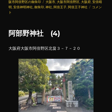
稿
テ
タ
阪市阿倍野区の御朱印
大阪市
,
大阪市阿倍野区
,
大阪府
,
安倍晴
日:
ゴ
グ
阿
明
,
安倍神明神社
,
御朱印
,
神社
,
阿倍王子
,
阿倍王子神社
コメン
リ
倍
ト
ー
王
子
神
阿部野神社 (4)
社
(4)
に
大阪府大阪市阿倍野区北畠３－７－２０