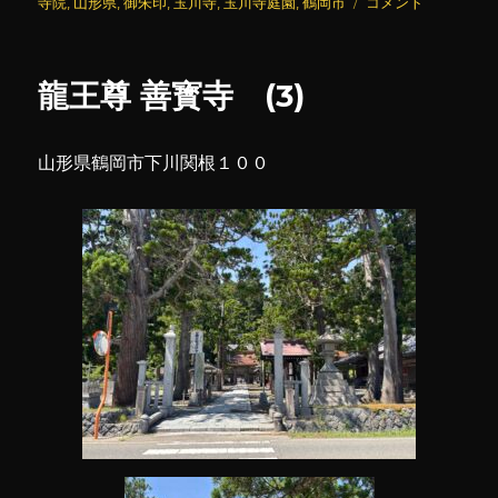
稿
テ
玉
グ
寺院
,
山形県
,
御朱印
,
玉川寺
,
玉川寺庭園
,
鶴岡市
コメント
日:
ゴ
川
リ
寺
ー
に
龍王尊 善寳寺 (3)
山形県鶴岡市下川関根１００