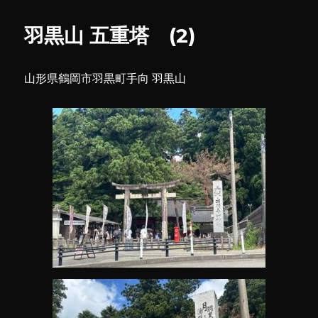
ー
三
山
羽黒山 五重塔 (2)
神
社
(4)
山形県鶴岡市羽黒町手向 羽黒山
に