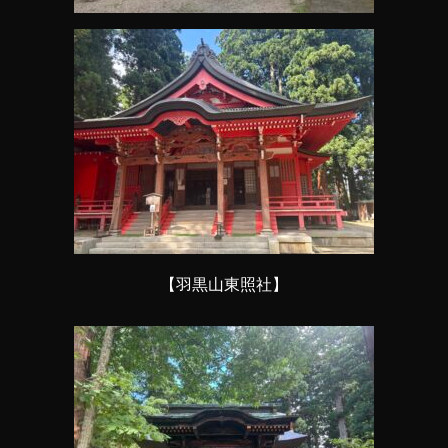
【羽黒山東照社】