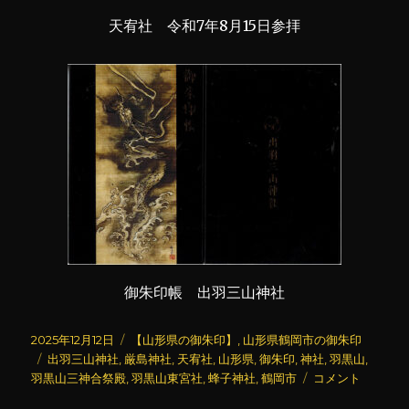
天宥社 令和7年8月15日参拝
御朱印帳 出羽三山神社
投
カ
2025年12月12日
【山形県の御朱印】
,
山形県鶴岡市の御朱印
稿
タ
テ
出羽三山神社
,
厳島神社
,
天宥社
,
山形県
,
御朱印
,
神社
,
羽黒山
,
日:
グ
ゴ
出
羽黒山三神合祭殿
,
羽黒山東宮社
,
蜂子神社
,
鶴岡市
コメント
リ
羽