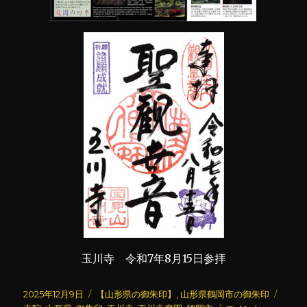
玉川寺 令和7年8月15日参拝
投
カ
タ
2025年12月9日
【山形県の御朱印】
,
山形県鶴岡市の御朱印