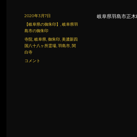
投
2020年3月7日
岐阜県羽島市正木
稿
カ
【岐阜県の御朱印】
,
岐阜県羽
日:
テ
島市の御朱印
ゴ
タ
寺院
,
岐阜県
,
御朱印
,
美濃新四
リ
グ
国八十八ヶ所霊場
,
羽島市
,
関
ー
白寺
関
コメント
白
寺
に