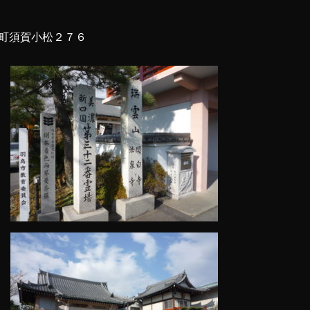
町須賀小松２７６