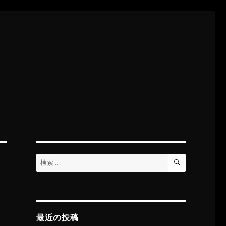
検
検
索
索:
最近の投稿