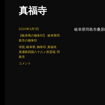
真福寺
投
2020年3月7日
岐阜県羽島市桑原町大
稿
カ
【岐阜県の御朱印】
,
岐阜県羽
日:
テ
島市の御朱印
ゴ
タ
寺院
,
岐阜県
,
御朱印
,
真福寺
,
リ
グ
美濃新四国八十八ヶ所霊場
,
羽
ー
島市
真
コメント
福
寺
に