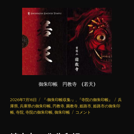
御朱印帳 円教寺 (若天)
投
カ
タ
2026年7月16日
『‐御朱印帳収集‐』
,
『寺院の御朱印帳』
兵
稿
テ
グ
庫県
,
兵庫県の御朱印帳
,
円教寺
,
圓教寺
,
姫路市
,
姫路市の御朱印
日:
ゴ
圓
帳
,
寺院
,
寺院の御朱印帳
,
御朱印帳
コメント
リ
教
ー
寺
(御