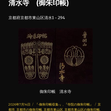
清水寺 (御朱印帳)
朱
印
帳)
京都府京都市東山区清水1－294
に
御朱印帳 清水寺
投
カ
タ
2026年7月14日
『‐御朱印帳収集‐』
,
『寺院の御朱印帳』
京
稿
テ
グ
都市
,
京都市の御朱印帳
,
京都市東山区
,
京都市東山区の御朱印帳
,