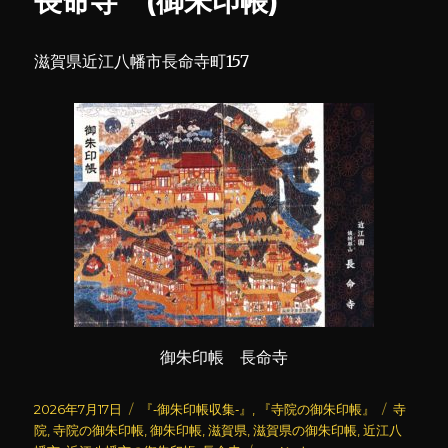
長命寺 (御朱印帳)
印
帳)
に
滋賀県近江八幡市長命寺町157
御朱印帳 長命寺
投
カ
タ
2026年7月17日
『‐御朱印帳収集‐』
,
『寺院の御朱印帳』
寺
稿
テ
グ
院
,
寺院の御朱印帳
,
御朱印帳
,
滋賀県
,
滋賀県の御朱印帳
,
近江八