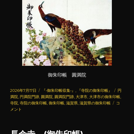
御朱印帳 圓満院
投
カ
タ
2026年7月17日
『‐御朱印帳収集‐』
,
『寺院の御朱印帳』
円
稿
テ
グ
満院
,
円満院門跡
,
圓満院
,
圓満院門跡
,
大津市
,
大津市の御朱印帳
,
日:
ゴ
圓
寺院
,
寺院の御朱印帳
,
御朱印帳
,
滋賀県
,
滋賀県の御朱印帳
コ
リ
満
メント
ー
院
(御
朱