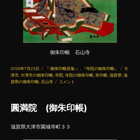
御朱印帳 石山寺
投
カ
タ
2026年7月23日
『‐御朱印帳収集‐』
,
『寺院の御朱印帳』
大
稿
テ
グ
津市
,
大津市の御朱印帳
,
寺院
,
寺院の御朱印帳
,
朱印帳
,
滋賀県
,
滋
日:
ゴ
石
賀県の御朱印帳
,
石山寺
コメント
リ
山
ー
寺
(御
圓満院 (御朱印帳)
朱
印
帳)
滋賀県大津市園城寺町３３
に