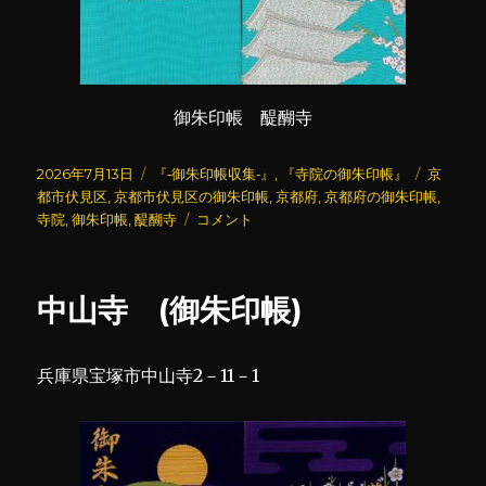
御朱印帳 醍醐寺
投
カ
タ
2026年7月13日
『‐御朱印帳収集‐』
,
『寺院の御朱印帳』
京
稿
テ
グ
都市伏見区
,
京都市伏見区の御朱印帳
,
京都府
,
京都府の御朱印帳
,
日:
ゴ
醍
寺院
,
御朱印帳
,
醍醐寺
コメント
リ
醐
ー
寺
(御
中山寺 (御朱印帳)
朱
印
帳)
兵庫県宝塚市中山寺2－11－1
に