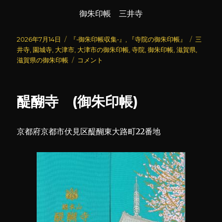
御朱印帳 三井寺
投
カ
タ
2026年7月14日
『‐御朱印帳収集‐』
,
『寺院の御朱印帳』
三
稿
テ
グ
井寺
,
園城寺
,
大津市
,
大津市の御朱印帳
,
寺院
,
御朱印帳
,
滋賀県
,
日:
ゴ
三
滋賀県の御朱印帳
コメント
リ
井
ー
寺
(園
醍醐寺 (御朱印帳)
城
寺)
(御
京都府京都市伏見区醍醐東大路町22番地
朱
印
帳)
に