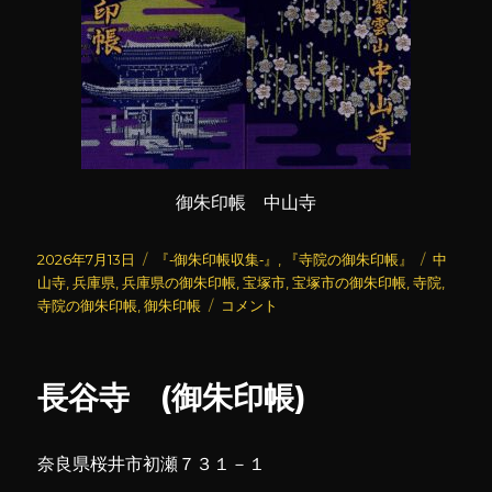
御朱印帳 中山寺
投
カ
タ
2026年7月13日
『‐御朱印帳収集‐』
,
『寺院の御朱印帳』
中
稿
テ
グ
山寺
,
兵庫県
,
兵庫県の御朱印帳
,
宝塚市
,
宝塚市の御朱印帳
,
寺院
,
日:
ゴ
中
寺院の御朱印帳
,
御朱印帳
コメント
リ
山
ー
寺
(御
長谷寺 (御朱印帳)
朱
印
帳)
奈良県桜井市初瀬７３１－１
に