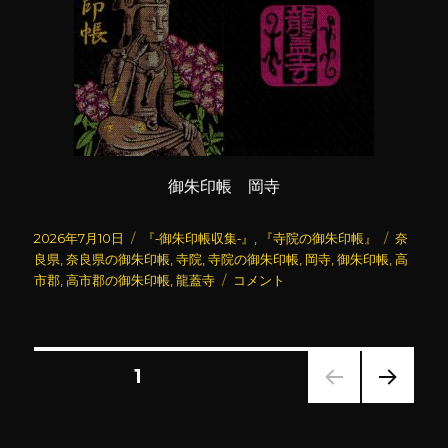
御朱印帳 岡寺
投
カ
タ
2026年7月10日
『‐御朱印帳収集‐』
,
『寺院の御朱印帳』
奈
稿
テ
グ
良県
,
奈良県の御朱印帳
,
寺院
,
寺院の御朱印帳
,
岡寺
,
御朱印帳
,
高
日:
ゴ
岡
市郡
,
高市郡の御朱印帳
,
龍蓋寺
コメント
リ
寺
ー
(龍
蓋
寺)
投
固定ページ
1
(御
朱
次の
稿
印
ペー
帳)