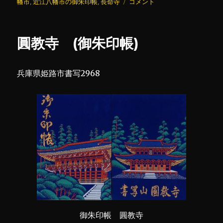
日:
ゴ
長
幡市
,
近江八幡市の御朱印帳
,
長命寺
コメント
リ
命
ー
寺
(御
圓教寺 (御朱印帳)
朱
印
帳)
兵庫県姫路市書写2968
に
御朱印帳 圓教寺