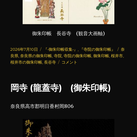
御朱印帳 長谷寺 (観音大画軸)
投
カ
タ
2026年7月10日
『‐御朱印帳収集‐』
,
『寺院の御朱印帳』
奈
稿
テ
グ
良県
,
奈良県の御朱印帳
,
寺院
,
寺院の御朱印帳
,
御朱印帳
,
桜井市
,
日:
ゴ
長
桜井市の御朱印帳
,
長谷寺
コメント
リ
谷
ー
寺
(御
岡寺 (龍蓋寺) (御朱印帳)
朱
印
帳)
奈良県高市郡明日香村岡806
に