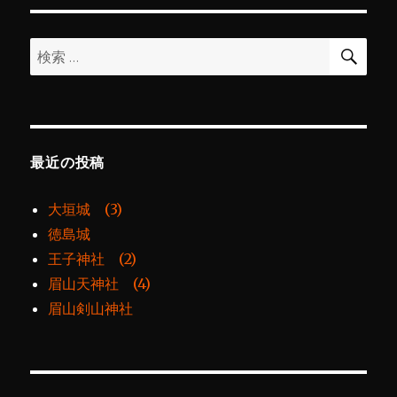
ジ
の
に
検
検
ペ
索
索:
ー
ジ
最近の投稿
送
大垣城 (3)
り
徳島城
王子神社 (2)
眉山天神社 (4)
眉山剣山神社