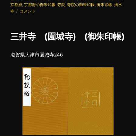
日:
ゴ
京都府
,
京都府の御朱印帳
,
寺院
,
寺院の御朱印帳
,
御朱印帳
,
清水
清
リ
寺
コメント
水
ー
寺
(御
三井寺 (園城寺) (御朱印帳)
朱
印
帳)
滋賀県大津市園城寺246
に