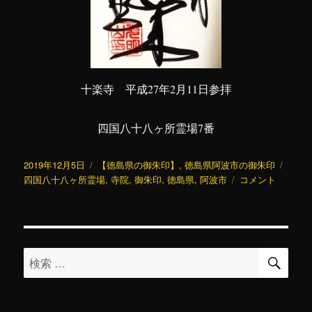
十楽寺 平成27年2月11日参拝
四国八十八ヶ所霊場7番
投
カ
タ
2019年12月5日
【徳島県の御朱印】
,
徳島県阿波市の御朱印
稿
テ
十
グ
四国八十八ヶ所霊場
,
寺院
,
御朱印
,
徳島県
,
阿波市
コメント
日:
ゴ
楽
リ
寺
ー
に
検
検
索
索: