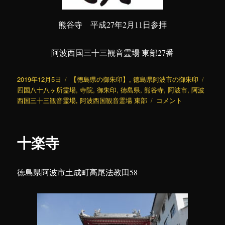
熊谷寺 平成27年2月11日参拝
阿波西国三十三観音霊場 東部27番
投
カ
タ
2019年12月5日
【徳島県の御朱印】
,
徳島県阿波市の御朱印
稿
テ
グ
四国八十八ヶ所霊場
,
寺院
,
御朱印
,
徳島県
,
熊谷寺
,
阿波市
,
阿波
日:
ゴ
熊
西国三十三観音霊場
,
阿波西国観音霊場 東部
コメント
リ
谷
ー
寺
(2)
十楽寺
に
徳島県阿波市土成町高尾法教田58