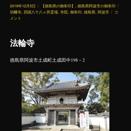
投
カ
タ
2019年12月5日
【徳島県の御朱印】
,
徳島県阿波市の御朱印
稿
テ
切
グ
切幡寺
,
四国八十八ヶ所霊場
,
寺院
,
御朱印
,
徳島県
,
阿波市
コ
日:
ゴ
幡
メント
リ
寺
ー
に
法輪寺
徳島県阿波市土成町土成田中198－2