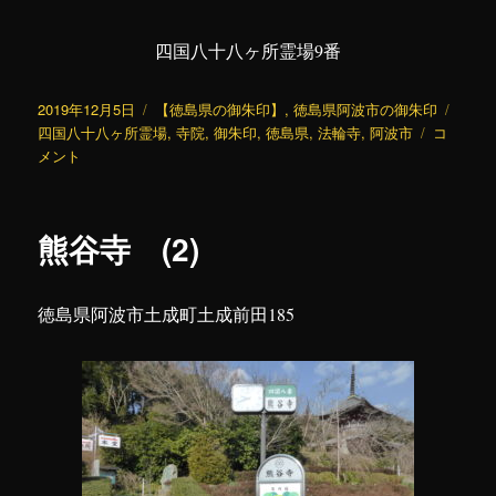
四国八十八ヶ所霊場9番
投
カ
タ
2019年12月5日
【徳島県の御朱印】
,
徳島県阿波市の御朱印
稿
テ
法
グ
四国八十八ヶ所霊場
,
寺院
,
御朱印
,
徳島県
,
法輪寺
,
阿波市
コ
日:
ゴ
輪
メント
リ
寺
ー
に
熊谷寺 (2)
徳島県阿波市土成町土成前田185