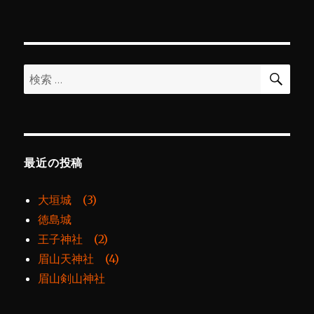
リ
寺
ー
(3)
に
検
検
索
索:
最近の投稿
大垣城 (3)
徳島城
王子神社 (2)
眉山天神社 (4)
眉山剣山神社