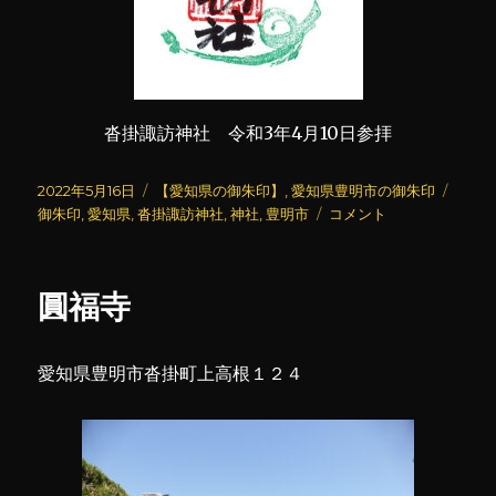
沓掛諏訪神社 令和3年4月10日参拝
投
カ
タ
2022年5月16日
【愛知県の御朱印】
,
愛知県豊明市の御朱印
稿
テ
沓
グ
御朱印
,
愛知県
,
沓掛諏訪神社
,
神社
,
豊明市
コメント
日:
ゴ
掛
リ
諏
ー
訪
圓福寺
神
社
に
愛知県豊明市沓掛町上高根１２４