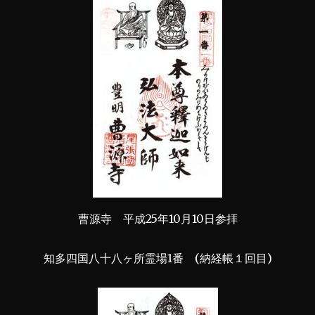
曹源寺 平成25年10月10日参拝
知多四国八十八ヶ所霊場1番 (納経帳１回目)