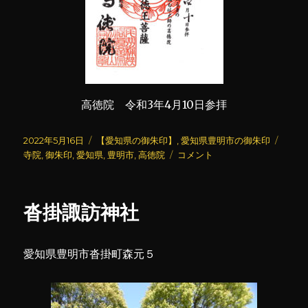
高徳院 令和3年4月10日参拝
投
カ
タ
2022年5月16日
【愛知県の御朱印】
,
愛知県豊明市の御朱印
稿
テ
高
グ
寺院
,
御朱印
,
愛知県
,
豊明市
,
高徳院
コメント
日:
ゴ
徳
リ
院
ー
に
沓掛諏訪神社
愛知県豊明市沓掛町森元５