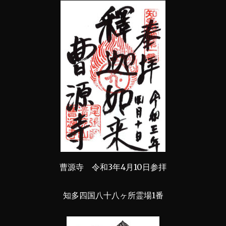
曹源寺 令和3年4月10日参拝
知多四国八十八ヶ所霊場1番