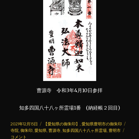
曹源寺 令和3年4月10日参拝
知多四国八十八ヶ所霊場1番 (納経帳２回目)
投
カ
タ
2021年12月15日
【愛知県の御朱印】
,
愛知県豊明市の御朱印
稿
テ
曹
グ
寺院
,
御朱印
,
愛知県
,
曹源寺
,
知多四国八十八ヶ所霊場
,
豊明市
日:
ゴ
源
コメント