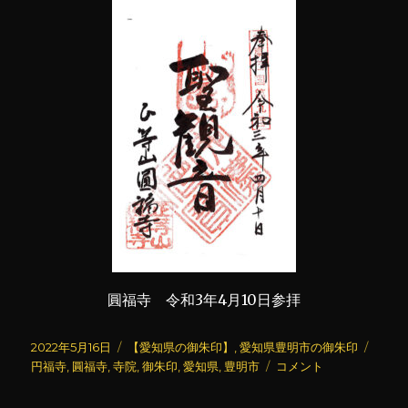
圓福寺 令和3年4月10日参拝
投
カ
タ
2022年5月16日
【愛知県の御朱印】
,
愛知県豊明市の御朱印
稿
テ
圓
グ
円福寺
,
圓福寺
,
寺院
,
御朱印
,
愛知県
,
豊明市
コメント
日:
ゴ
福
リ
寺