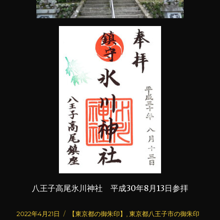
八王子高尾氷川神社 平成30年8月13日参拝
投
カ
2022年4月21日
【東京都の御朱印】
,
東京都八王子市の御朱印