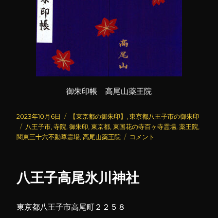
御朱印帳 高尾山薬王院
投
カ
2023年10月6日
【東京都の御朱印】
,
東京都八王子市の御朱印
稿
タ
テ
八王子市
,
寺院
,
御朱印
,
東京都
,
東国花の寺百ヶ寺霊場
,
薬王院
,
日:
グ
ゴ
高
関東三十六不動尊霊場
,
高尾山薬王院
コメント
リ
尾
ー
山
薬
八王子高尾氷川神社
王
院
(3)
東京都八王子市高尾町２２５８
に