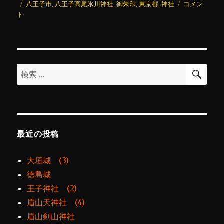
稿
タ
テ
八
八王子市
,
八王子高尾氷川神社
,
御朱印
,
東京都
,
神社
コメン
日:
グ
ゴ
王
ト
リ
子
ー
高
尾
氷
川
検
検
索
神
索:
社
に
最近の投稿
大垣城 (3)
徳島城
王子神社 (2)
眉山天神社 (4)
眉山剣山神社