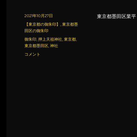
投
2021年10月27日
東京都墨田区業平
稿
カ
【東京都の御朱印】
,
東京都墨
日:
テ
田区の御朱印
ゴ
タ
御朱印
,
押上天祖神社
,
東京都
,
リ
グ
東京都墨田区
,
神社
ー
押
コメント
上
天
祖
神
社
に