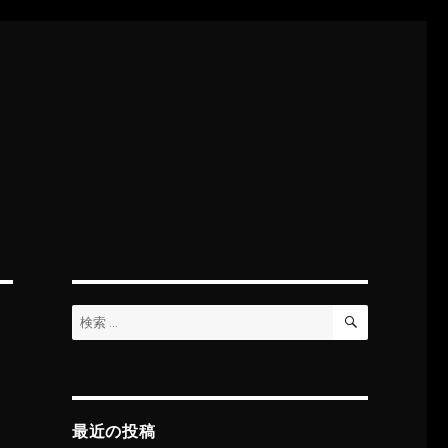
検
検
索
索:
最近の投稿