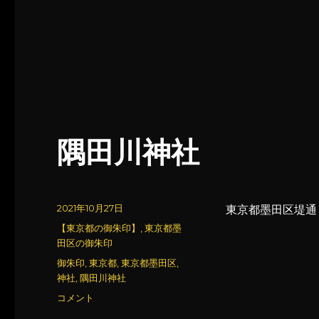
隅田川神社
投
2021年10月27日
東京都墨田区堤通
稿
カ
【東京都の御朱印】
,
東京都墨
日:
テ
田区の御朱印
ゴ
タ
御朱印
,
東京都
,
東京都墨田区
,
リ
グ
神社
,
隅田川神社
ー
隅
コメント
田