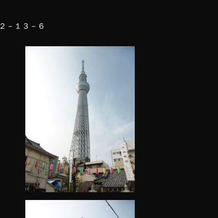
２－１３－６