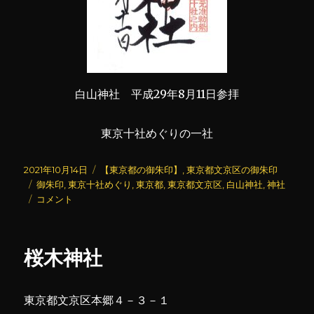
白山神社 平成29年8月11日参拝
東京十社めぐりの一社
投
カ
2021年10月14日
【東京都の御朱印】
,
東京都文京区の御朱印
稿
タ
テ
御朱印
,
東京十社めぐり
,
東京都
,
東京都文京区
,
白山神社
,
神社
日:
グ
白
ゴ
コメント
山
リ
神
ー
社
桜木神社
に
東京都文京区本郷４－３－１