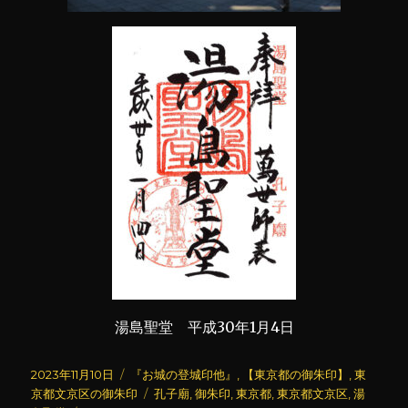
湯島聖堂 平成30年1月4日
投
カ
2023年11月10日
『お城の登城印他』
,
【東京都の御朱印】
,
東
稿
テ
タ
京都文京区の御朱印
孔子廟
,
御朱印
,
東京都
,
東京都文京区
,
湯