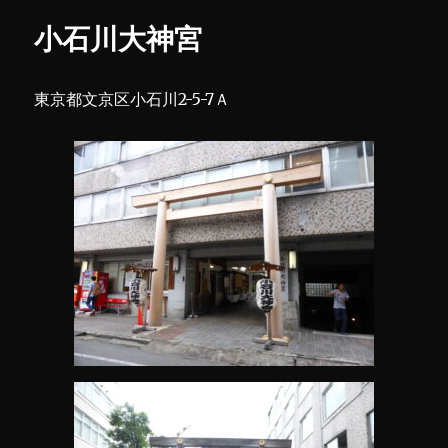
社
小石川大神宮
に
東京都文京区小石川2-5-7Ａ