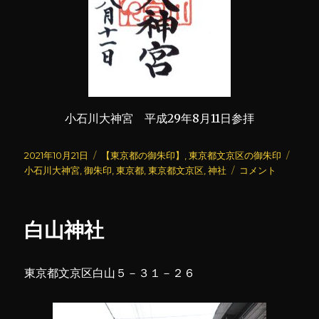
小石川大神宮 平成29年8月11日参拝
投
カ
タ
2021年10月21日
【東京都の御朱印】
,
東京都文京区の御朱印
稿
テ
小
グ
小石川大神宮
,
御朱印
,
東京都
,
東京都文京区
,
神社
コメント
日:
ゴ
石
リ
川
ー
大
白山神社
神
宮
に
東京都文京区白山５－３１－２６