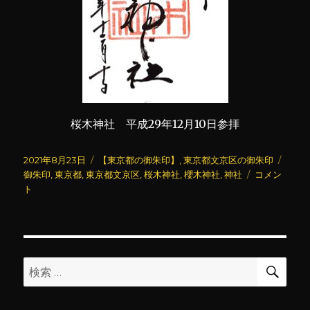
桜木神社 平成29年12月10日参拝
投
カ
タ
2021年8月23日
【東京都の御朱印】
,
東京都文京区の御朱印
稿
テ
桜
グ
御朱印
,
東京都
,
東京都文京区
,
桜木神社
,
櫻木神社
,
神社
コメン
日:
ゴ
木
ト
リ
神
ー
社
に
検
検
索
索: