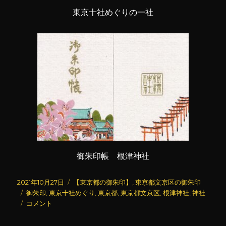
東京十社めぐりの一社
御朱印帳 根津神社
投
カ
2021年10月27日
【東京都の御朱印】
,
東京都文京区の御朱印
稿
タ
テ
御朱印
,
東京十社めぐり
,
東京都
,
東京都文京区
,
根津神社
,
神社
日:
グ
根
ゴ
コメント
津
リ
神
ー