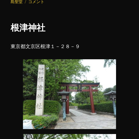
日:
湯
ゴ
グ
島聖堂
コメント
島
リ
聖
ー
堂
根津神社
に
東京都文京区根津１－２８－９