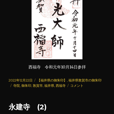
西福寺 令和元年10月14日参拝
投
カ
2022年12月22日
【福井県の御朱印】
,
福井県敦賀市の御朱印
稿
タ
テ
西
寺院
,
御朱印
,
敦賀市
,
福井県
,
西福寺
コメント
日:
グ
ゴ
福
リ
寺
ー
に
永建寺 (2)