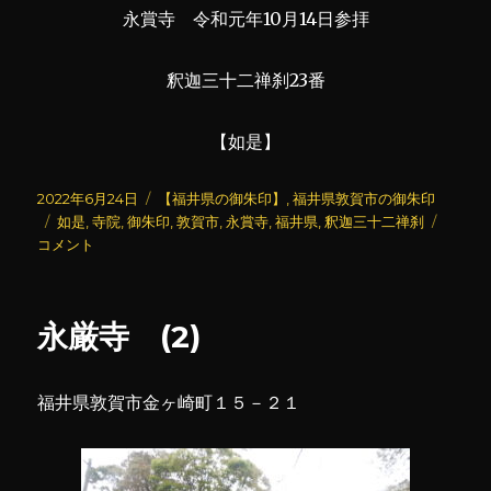
永賞寺 令和元年10月14日参拝
釈迦三十二禅刹23番
【如是】
投
カ
2022年6月24日
【福井県の御朱印】
,
福井県敦賀市の御朱印
稿
タ
テ
永
如是
,
寺院
,
御朱印
,
敦賀市
,
永賞寺
,
福井県
,
釈迦三十二禅刹
日:
グ
ゴ
賞
コメント
リ
寺
ー
(2)
に
永厳寺 (2)
福井県敦賀市金ヶ崎町１５－２１