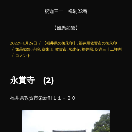
釈迦三十二禅刹22番
【如愚如魯】
投
カ
2022年6月24日
【福井県の御朱印】
,
福井県敦賀市の御朱印
稿
タ
テ
如愚如魯
,
寺院
,
御朱印
,
敦賀市
,
永建寺
,
福井県
,
釈迦三十二禅刹
日:
グ
永
ゴ
コメント
建
リ
寺
ー
(2)
永賞寺 (2)
に
福井県敦賀市栄新町１１－２０