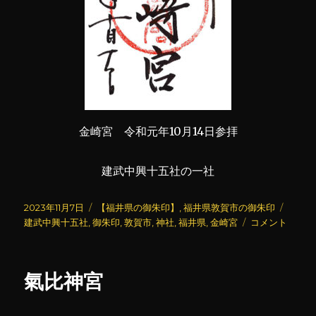
金崎宮 令和元年10月14日参拝
建武中興十五社の一社
投
カ
タ
2023年11月7日
【福井県の御朱印】
,
福井県敦賀市の御朱印
稿
テ
金
グ
建武中興十五社
,
御朱印
,
敦賀市
,
神社
,
福井県
,
金崎宮
コメント
日:
ゴ
崎
リ
宮
ー
に
氣比神宮