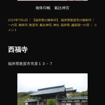
御朱印帳 氣比神宮
投
カ
タ
2023年7月4日
【福井県の御朱印】
,
福井県敦賀市の御朱印
稿
テ
氣
グ
一の宮
,
御朱印
,
敦賀市
,
氣比神宮
,
神社
,
福井県
,
越前国一の宮
コ
日:
ゴ
比
メント
リ
神
ー
宮
に
西福寺
福井県敦賀市市原１３－７