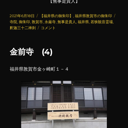
【無事是貴人】
投
カ
タ
2021年6月18日
【福井県の御朱印】
,
福井県敦賀市の御朱印
稿
テ
グ
寺院
,
御朱印
,
敦賀市
,
永厳寺
,
無事是貴人
,
福井県
,
若狭観音霊場
,
日:
ゴ
永
釈迦三十二禅刹
コメント
リ
厳
ー
寺
(2)
金前寺 (4)
に
福井県敦賀市金ヶ崎町１－４