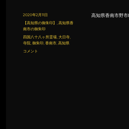
投
2020年2月11日
高知県香南市野市町
稿
カ
【高知県の御朱印】
,
高知県香
日:
テ
南市の御朱印
ゴ
タ
四国八十八ヶ所霊場
,
大日寺
,
リ
グ
寺院
,
御朱印
,
香南市
,
高知県
ー
大
コメント
日
寺
(2)
に