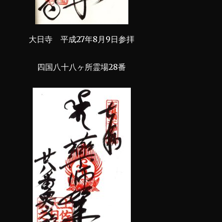
大日寺 平成27年8月9日参拝
四国八十八ヶ所霊場28番