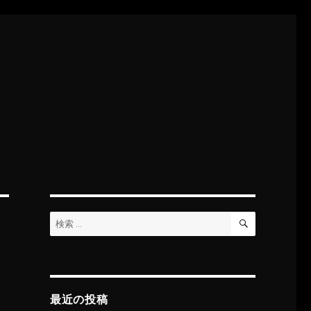
検
検
索
索:
最近の投稿