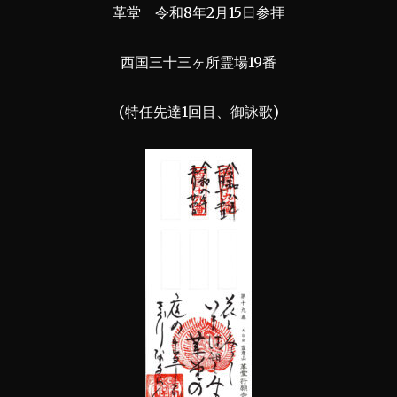
革堂 令和8年2月15日参拝
西国三十三ヶ所霊場19番
(特任先達1回目、御詠歌)