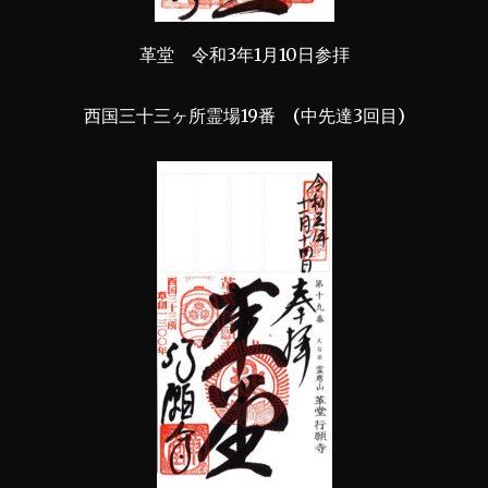
革堂 令和3年1月10日参拝
西国三十三ヶ所霊場19番 (中先達3回目)