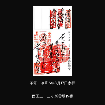
革堂 令和6年3月17日参拝
西国三十三ヶ所霊場19番