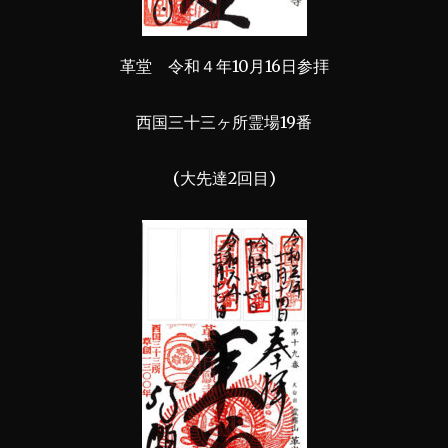
革堂 令和４年10月16日参拝
西国三十三ヶ所霊場19番
(大先達2回目)