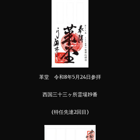
革堂 令和8年5月24日参拝
西国三十三ヶ所霊場19番
(特任先達2回目)