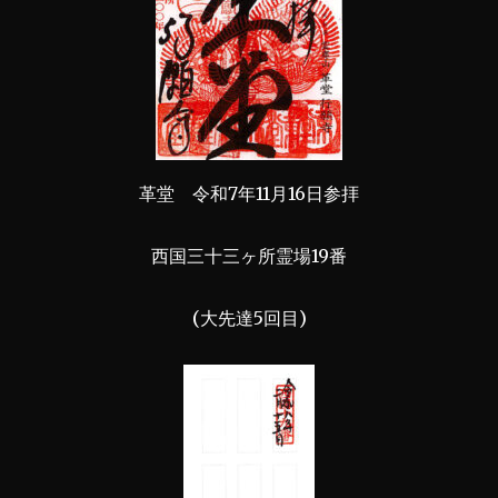
革堂 令和7年11月16日参拝
西国三十三ヶ所霊場19番
(大先達5回目)