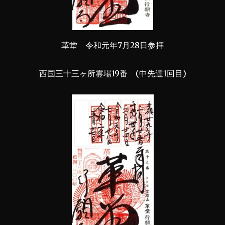
革堂 令和元年7月28日参拝
西国三十三ヶ所霊場19番 (中先達1回目)