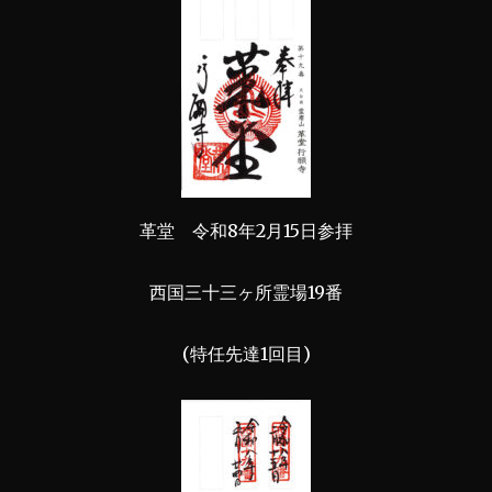
革堂 令和8年2月15日参拝
西国三十三ヶ所霊場19番
(特任先達1回目)