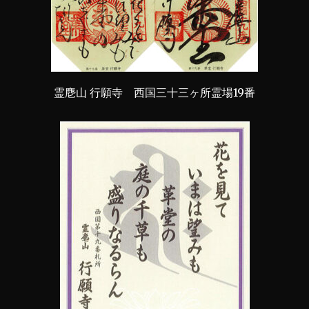
霊麀山 行願寺 西国三十三ヶ所霊場19番