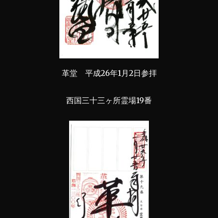
革堂 平成26年1月2日参拝
西国三十三ヶ所霊場19番