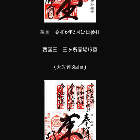
革堂 令和6年3月17日参拝
西国三十三ヶ所霊場19番
(大先達3回目)