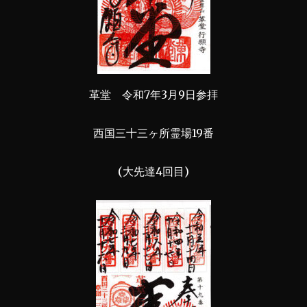
革堂 令和7年3月9日参拝
西国三十三ヶ所霊場19番
(大先達4回目)