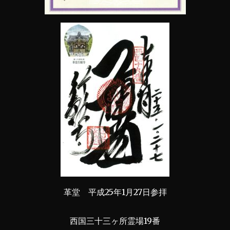
革堂 平成25年1月27日参拝
西国三十三ヶ所霊場19番