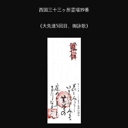
西国三十三ヶ所霊場19番
(大先達5回目、御詠歌)