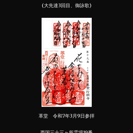
(大先達3回目、御詠歌)
革堂 令和7年3月9日参拝
西国三十三ヶ所霊場19番