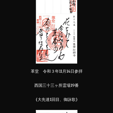
革堂 令和３年11月14日参拝
西国三十三ヶ所霊場19番
(大先達1回目、御詠歌)