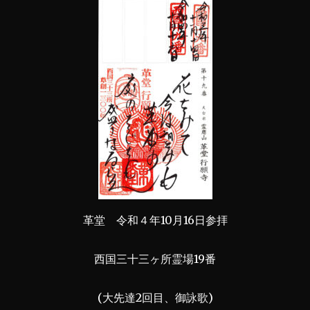
革堂 令和４年10月16日参拝
西国三十三ヶ所霊場19番
(大先達2回目、御詠歌)