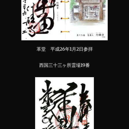
革堂 平成26年1月2日参拝
西国三十三ヶ所霊場19番