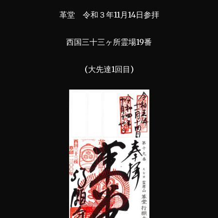
革堂 令和３年11月14日参拝
西国三十三ヶ所霊場19番
(大先達1回目)