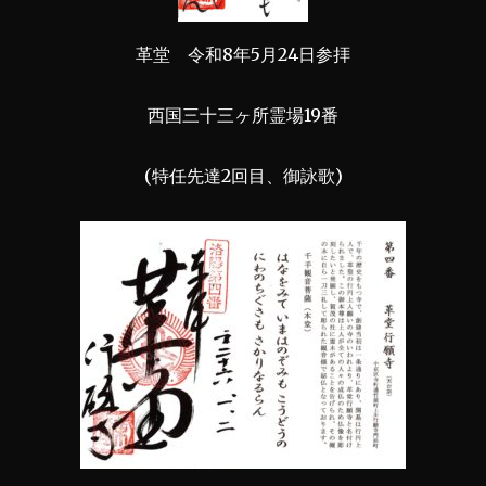
革堂 令和8年5月24日参拝
西国三十三ヶ所霊場19番
(特任先達2回目、御詠歌)