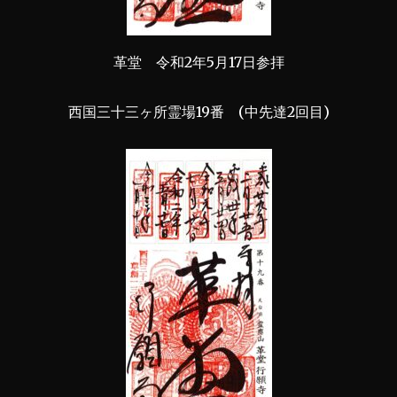
革堂 令和2年5月17日参拝
西国三十三ヶ所霊場19番 (中先達2回目)