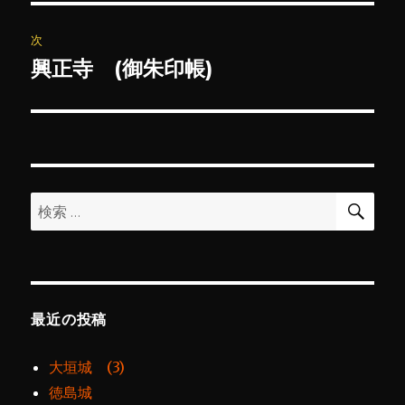
投
ビ
稿:
次
ゲ
興正寺 (御朱印帳)
次
の
ー
投
シ
稿:
ョ
検
検
索
ン
索:
最近の投稿
大垣城 (3)
徳島城