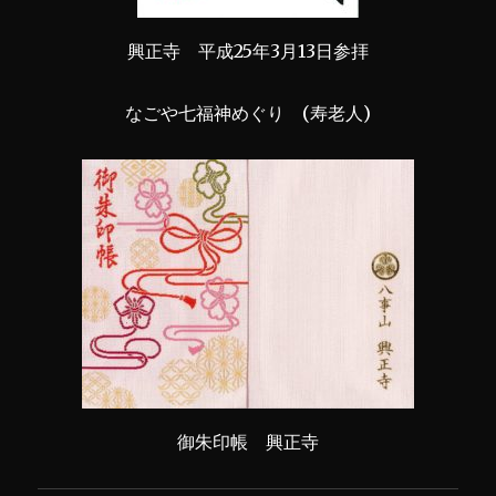
興正寺 平成25年3月13日参拝
なごや七福神めぐり (寿老人)
御朱印帳 興正寺