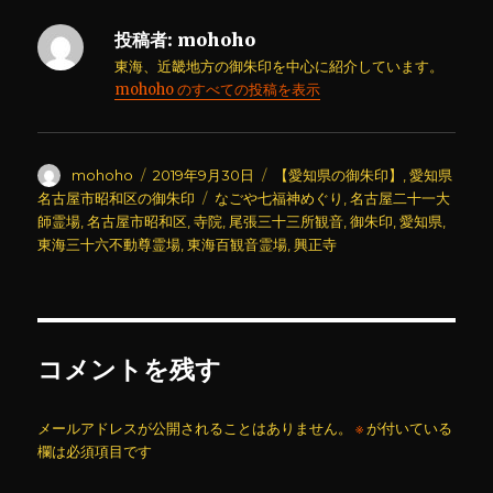
投稿者:
mohoho
東海、近畿地方の御朱印を中心に紹介しています。
mohoho のすべての投稿を表示
投
投
カ
mohoho
2019年9月30日
【愛知県の御朱印】
,
愛知県
稿
稿
テ
タ
名古屋市昭和区の御朱印
なごや七福神めぐり
,
名古屋二十一大
者
日:
ゴ
グ
師霊場
,
名古屋市昭和区
,
寺院
,
尾張三十三所観音
,
御朱印
,
愛知県
,
リ
東海三十六不動尊霊場
,
東海百観音霊場
,
興正寺
ー
コメントを残す
メールアドレスが公開されることはありません。
※
が付いている
欄は必須項目です