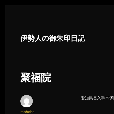
伊勢人の御朱印日記
聚福院
愛知県長久手市塚田
投
mohoho