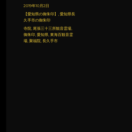
稿
投
2019年10月2日
者
稿
カ
【愛知県の御朱印】
,
愛知県長
日:
テ
久手市の御朱印
ゴ
タ
寺院
,
尾張三十三所観音霊場
,
リ
グ
御朱印
,
愛知県
,
東海百観音霊
ー
場
,
聚福院
,
長久手市