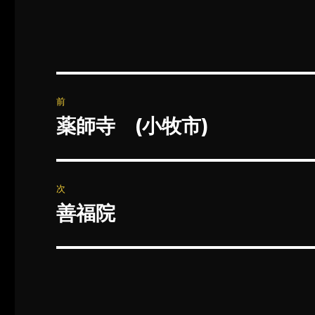
投
前
稿
薬師寺 (小牧市)
前
の
ナ
投
ビ
稿:
次
ゲ
善福院
次
の
ー
投
シ
稿:
ョ