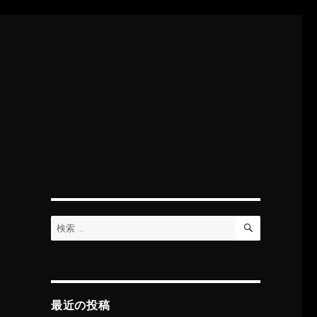
検
検
索
索:
最近の投稿