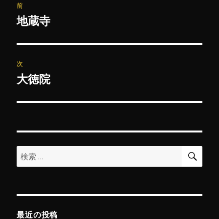
前
稿
地蔵寺
前
の
ナ
投
ビ
稿:
次
ゲ
大徳院
次
の
ー
投
シ
稿:
ョ
検
検
索
ン
索:
最近の投稿