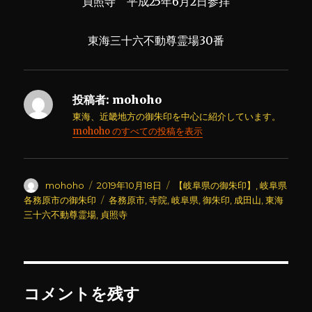
貞照寺 平成25年6月2日参拝
東海三十六不動尊霊場30番
投稿者:
mohoho
東海、近畿地方の御朱印を中心に紹介しています。
mohoho のすべての投稿を表示
投
投
カ
mohoho
2019年10月18日
【岐阜県の御朱印】
,
岐阜県
稿
稿
テ
タ
各務原市の御朱印
各務原市
,
寺院
,
岐阜県
,
御朱印
,
成田山
,
東海
者
日:
ゴ
グ
三十六不動尊霊場
,
貞照寺
リ
ー
コメントを残す