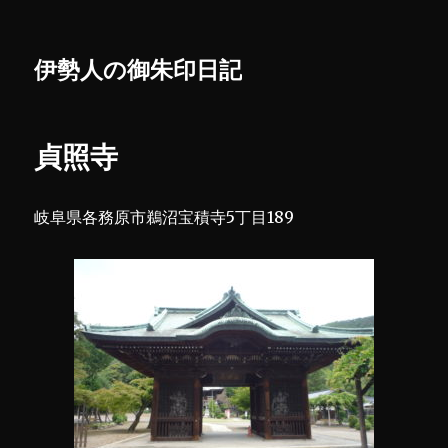
伊勢人の御朱印日記
貞照寺
岐阜県各務原市鵜沼宝積寺5丁目189