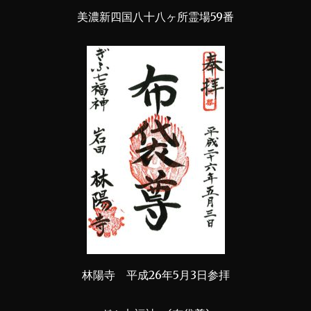
美濃新四国八十八ヶ所霊場59番
林陽寺 平成26年5月3日参拝