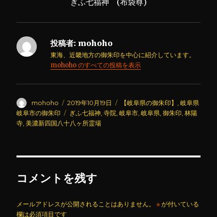
ぎふ七福神 (布袋尊)
投稿者:
mohoho
東海、近畿地方の御朱印を中心に紹介しています。
mohoho のすべての投稿を表示
投
投
カ
mohoho
2019年10月19日
【岐阜県の御朱印】
,
岐阜県
稿
稿
テ
タ
岐阜市の御朱印
ぎふ七福神
,
寺院
,
岐阜市
,
岐阜県
,
御朱印
,
林陽
者
日:
ゴ
グ
寺
,
美濃新四国八十八ヶ所霊場
リ
ー
コメントを残す
メールアドレスが公開されることはありません。
※
が付いている
欄は必須項目です