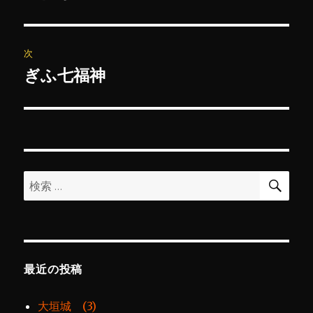
の
ナ
投
ビ
稿:
次
ゲ
ぎふ七福神
次
の
ー
投
シ
稿:
ョ
検
検
索
ン
索:
最近の投稿
大垣城 (3)