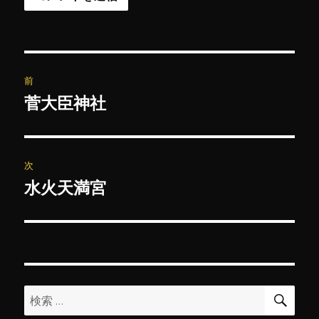
投
前
稿
菅大臣神社
前
の
ナ
投
ビ
稿:
次
ゲ
水火天満宮
次
の
ー
投
シ
稿:
ョ
検
検
索
ン
索: