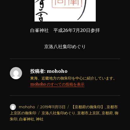
白峯神社 平成26年7月20日参拝
京洛八社集印めぐり
投稿者:
mohoho
東海、近畿地方の御朱印を中心に紹介しています。
mohoho のすべての投稿を表示
投
投
カ
mohoho
2019年11月13日
【京都府の御朱印】
,
京都市
稿
稿
テ
タ
上京区の御朱印
京洛八社集印めぐり
,
京都市上京区
,
京都府
,
御
者
日:
ゴ
グ
朱印
,
白峯神社
,
神社
リ