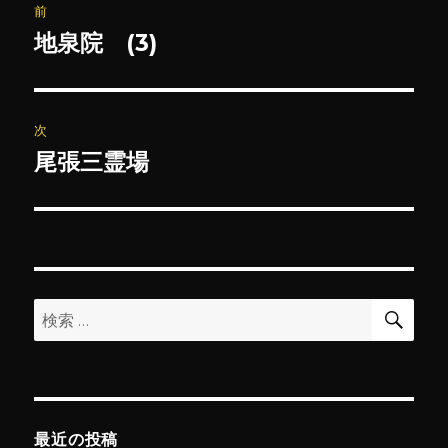
前
稿
地泉院 (3)
前
の
ナ
投
ビ
稿:
次
ゲ
尾張三霊場
次
の
ー
投
シ
稿:
ョ
検
検
索
ン
索:
最近の投稿