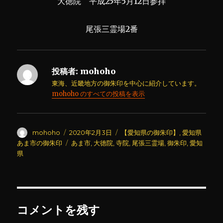
大徳院 平成25年5月12日参拝
尾張三霊場2番
投稿者:
mohoho
東海、近畿地方の御朱印を中心に紹介しています。
mohoho のすべての投稿を表示
投
投
カ
mohoho
2020年2月3日
【愛知県の御朱印】
,
愛知県
稿
稿
テ
タ
あま市の御朱印
あま市
,
大徳院
,
寺院
,
尾張三霊場
,
御朱印
,
愛知
者
日:
ゴ
グ
県
リ
ー
コメントを残す