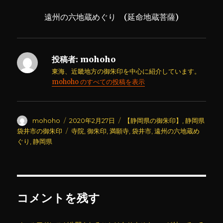
遠州の六地蔵めぐり (延命地蔵菩薩)
投稿者:
mohoho
東海、近畿地方の御朱印を中心に紹介しています。
mohoho のすべての投稿を表示
投
投
カ
mohoho
2020年2月27日
【静岡県の御朱印】
,
静岡県
稿
稿
テ
タ
袋井市の御朱印
寺院
,
御朱印
,
満願寺
,
袋井市
,
遠州の六地蔵め
者
日:
ゴ
グ
ぐり
,
静岡県
リ
ー
コメントを残す