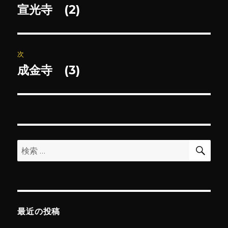
稿
宣光寺 (2)
前
の
ナ
投
ビ
稿:
次
ゲ
成金寺 (3)
次
の
ー
投
シ
稿:
ョ
検
検
索
ン
索:
最近の投稿