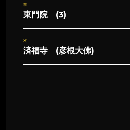
前
稿
東門院 (3)
前
の
ナ
投
ビ
稿:
次
ゲ
済福寺 (彦根大佛)
次
の
ー
投
シ
稿:
ョ
ン