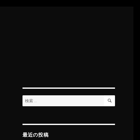
検
検
索
索:
最近の投稿