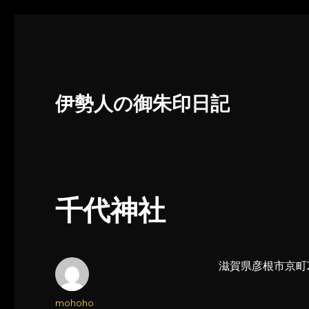
伊勢人の御朱印日記
千代神社
滋賀県彦根市京町2
投
mohoho