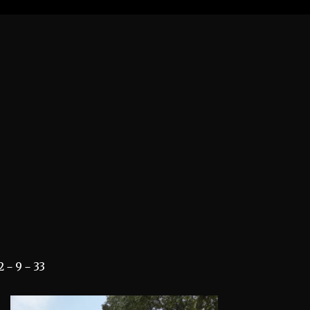
－9－33