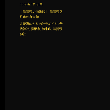
稿
投
2020年2月28日
者
稿
カ
【滋賀県の御朱印】
,
滋賀県彦
日:
テ
根市の御朱印
ゴ
タ
井伊家ゆかりの社寺めぐり
,
千
リ
グ
代神社
,
彦根市
,
御朱印
,
滋賀県
,
ー
神社