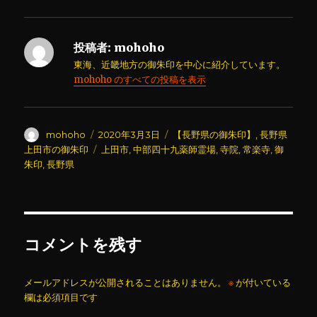
投稿者:
mohoho
東海、近畿地方の御朱印を中心に紹介しています。
mohoho のすべての投稿を表示
投
投
カ
mohoho
2020年3月3日
【長野県の御朱印】
,
長野県
稿
稿
テ
タ
上田市の御朱印
上田市
,
中部四十九薬師霊場
,
寺院
,
常楽寺
,
御
者
日:
ゴ
グ
朱印
,
長野県
リ
ー
コメントを残す
メールアドレスが公開されることはありません。
※
が付いている
欄は必須項目です