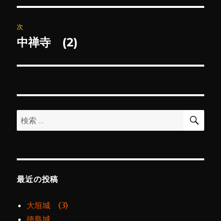
ナ
投
ビ
稿:
次
ゲ
中禅寺 (2)
次
の
ー
投
シ
稿:
ョ
検
検
索
ン
索:
最近の投稿
大垣城 (3)
徳島城